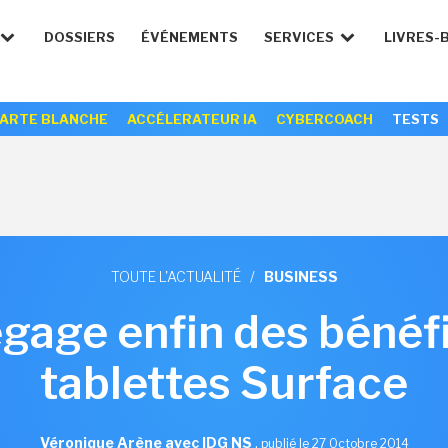
DOSSIERS
ÉVÉNEMENTS
SERVICES
LIVRES-
ARTE BLANCHE
ACCÉLERATEUR IA
CYBERCOACH
TESTS
TOUTE L'ACTUALITÉ
/
BUSINESS
gage enfin des bénéf
tablettes Surface
Véronique Arène avec IDG NS
,
publié le 27 Octobre 2014