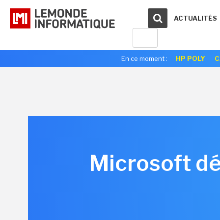
ACTUALITÉS
En ce moment :
HP POLY
C
Microsoft dé