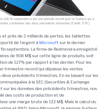
re clôt fin septembre a été une période record pour la Surface qui a
entes combinées des deux précédents trimestres (Crédit: D.R.)
et près de 2 milliards de pertes, les tablettes
pporté de l'argent à
Microsoft
sur le dernier
s fin septembre. La firme de Redmond a enregistré
faires de 908 M$ sur cette ligne de produits, soit
on de 127% par rapport à l'an dernier. Pour les
 un trimestre record qui dépasse les ventes
deux précédents trimestres. En se basant sur les
communiquées à la SEC (Securities & Exchange
t sur les données des précédents trimestres, nos
lé des coûts de production et de
isse une marge brute de 122 M$. Mais le calcul du
keting et R&D. Selon Microsoft, la gamme Surface