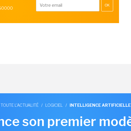
OK
 50000
TOUTE L'ACTUALITÉ
/
LOGICIEL
/
INTELLIGENCE ARTIFICIELLE
nce son premier modè