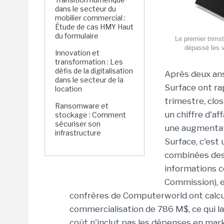
dans le secteur du
mobilier commercial :
Étude de cas HMY Haut
du formulaire
Le premier trimst
dépassé les v
Innovation et
transformation : Les
défis de la digitalisation
Après deux ans 
dans le secteur de la
Surface ont ra
location
trimestre, clo
Ransomware et
un chiffre d'af
stockage : Comment
sécuriser son
une augmentati
infrastructure
Surface, c'est
combinées des 
informations 
Commission), e
confrères de Computerworld ont calcu
commercialisation de 786 M$, ce qui la
coût n'inclut pas les dépenses en mar