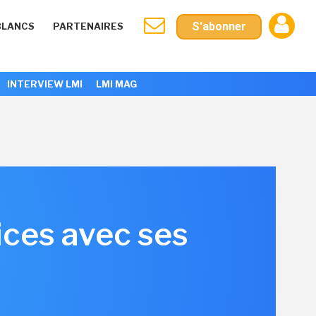
S'abonner
BLANCS
PARTENAIRES
INTERVIEW LMI
LMI MAG
ices avec ses