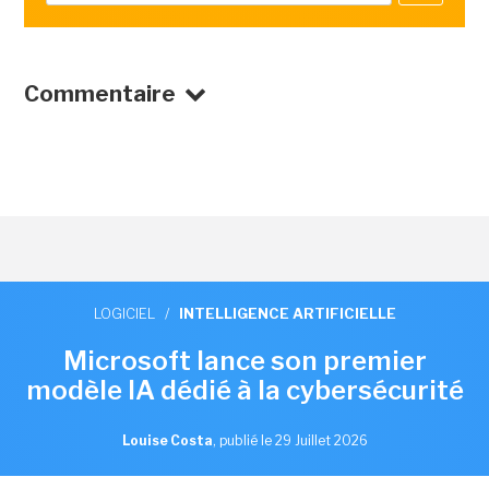
Commentaire
LOGICIEL
/
INTELLIGENCE ARTIFICIELLE
Microsoft lance son premier
modèle IA dédié à la cybersécurité
Louise Costa
,
publié le 29 Juillet 2026