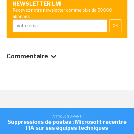
NEWSLETTER LMI
Recevez notre newsletter comme plus de 50000
abonnés
OK
Commentaire
BUSINESS
/
RÉORGANISATION
ARTICLE SUIVANT
ARTICLE SUIVANT
Suppressions de postes : Microsoft recentre
Microsoft pousse ses propres modèles dans
l'IA sur ses équipes techniques
Excel et Outlook
Suppressions de postes :