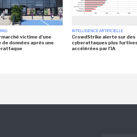
HING
INTELLIGENCE ARTIFICIELLE
rmarché victime d'une
CrowdStrike alerte sur des
e de données après une
cyberattaques plus furtives
erattaque
accélérées par l'IA