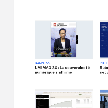
BUSINESS
INTEL
LMI MAG 30 : La souveraineté
Rubr
numérique s'affirme
sécu