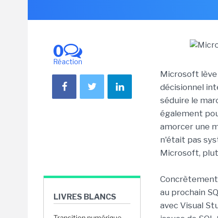
0
Réaction
Microsoft lève 
décisionnel in
séduire le mar
également pous
amorcer une mi
n'était pas sy
Microsoft, plu
Concrètement, 
au prochain SQ
LIVRES BLANCS
avec Visual St
Transition numérique