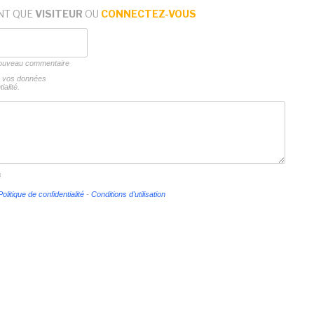
NT QUE
VISITEUR
OU
CONNECTEZ-VOUS
 nouveau commentaire
ns vos données
ialité.
s
Politique de confidentialité
-
Conditions d'utilisation