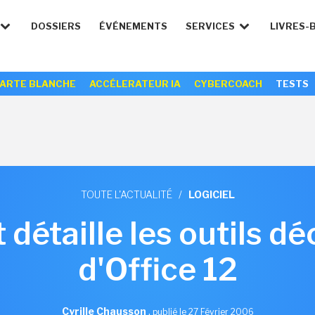
DOSSIERS
ÉVÉNEMENTS
SERVICES
LIVRES-
ARTE BLANCHE
ACCÉLERATEUR IA
CYBERCOACH
TESTS
TOUTE L'ACTUALITÉ
/
LOGICIEL
 détaille les outils dé
d'Office 12
Cyrille Chausson
,
publié le 27 Février 2006