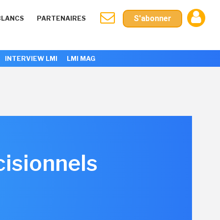
S'abonner
BLANCS
PARTENAIRES
INTERVIEW LMI
LMI MAG
cisionnels