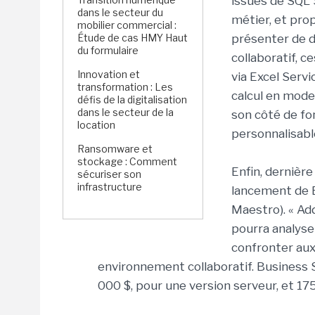
issues de SQL 
dans le secteur du
métier, et prop
mobilier commercial :
Étude de cas HMY Haut
présenter de do
du formulaire
collaboratif, 
Innovation et
via Excel Servi
transformation : Les
calcul en mode
défis de la digitalisation
dans le secteur de la
son côté de fo
location
personnalisable
Ransomware et
stockage : Comment
Enfin, dernière
sécuriser son
infrastructure
lancement de 
Maestro). « Add
pourra analyser
confronter aux 
environnement collaboratif. Business
000 $, pour une version serveur, et 175