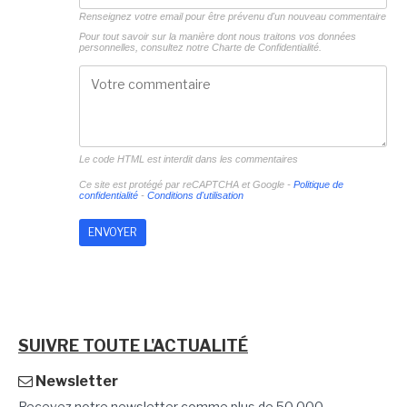
Renseignez votre email pour être prévenu d'un nouveau commentaire
Pour tout savoir sur la manière dont nous traitons vos données
personnelles, consultez notre
Charte de Confidentialité.
Le code HTML est interdit dans les commentaires
Ce site est protégé par reCAPTCHA et Google -
Politique de
confidentialité
-
Conditions d'utilisation
SUIVRE TOUTE L'ACTUALITÉ
Newsletter
Recevez notre newsletter comme plus de 50 000