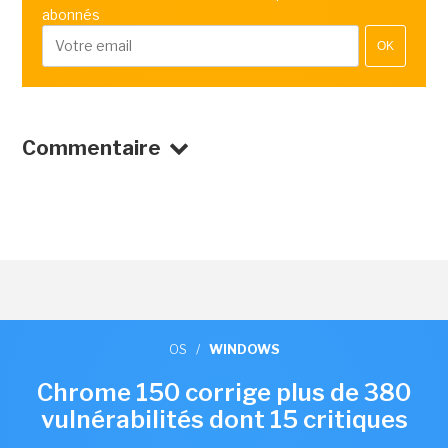
abonnés
OK
Commentaire
OS
/
WINDOWS
Chrome 150 corrige plus de 380
vulnérabilités dont 15 critiques