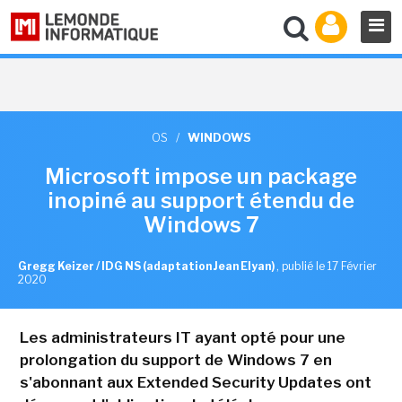
OS
/
WINDOWS
Microsoft impose un package
inopiné au support étendu de
Windows 7
Gregg Keizer / IDG NS (adaptation Jean Elyan)
,
publié le 17 Février
2020
Les administrateurs IT ayant opté pour une
prolongation du support de Windows 7 en
s'abonnant aux Extended Security Updates ont