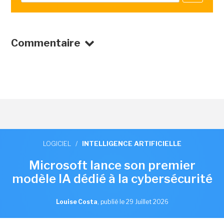
Commentaire
LOGICIEL
/
INTELLIGENCE ARTIFICIELLE
Microsoft lance son premier
modèle IA dédié à la cybersécurité
Louise Costa
,
publié le 29 Juillet 2026