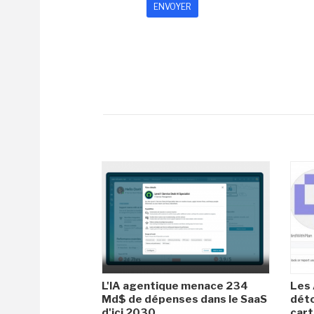
L'IA agentique menace 234
Les 
Md$ de dépenses dans le SaaS
dét
d'ici 2030
cart