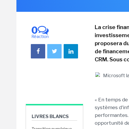
La crise fina
0
investisseme
Réaction
proposera du
de financeme
CRM. Sous con
« En temps de c
systèmes d'inf
performantes.
LIVRES BLANCS
opportunité de
Transition numérique