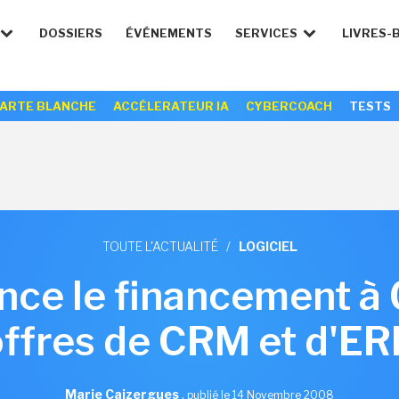
DOSSIERS
ÉVÉNEMENTS
SERVICES
LIVRES-
ARTE BLANCHE
ACCÉLERATEUR IA
CYBERCOACH
TESTS
TOUTE L'ACTUALITÉ
/
LOGICIEL
nce le financement à
offres de CRM et d'ER
Marie Caizergues
,
publié le 14 Novembre 2008