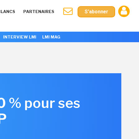
S'abonner
BLANCS
PARTENAIRES
INTERVIEW LMI
LMI MAG
 0 % pour ses
P