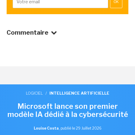
OK
Commentaire
LOGICIEL
/
INTELLIGENCE ARTIFICIELLE
Microsoft lance son premier
modèle IA dédié à la cybersécurité
Louise Costa
,
publié le 29 Juillet 2026