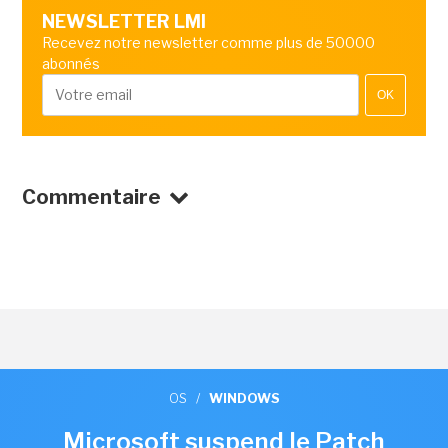
NEWSLETTER LMI
Recevez notre newsletter comme plus de 50000
abonnés
OK
Commentaire
OS
/
WINDOWS
Microsoft suspend le Patch