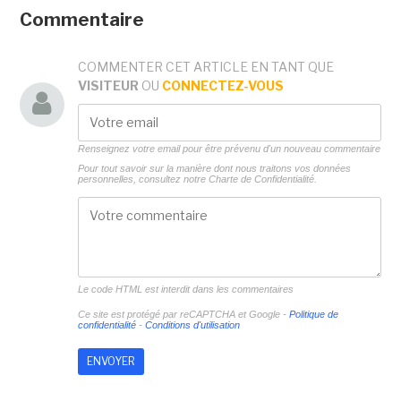
Commentaire
COMMENTER CET ARTICLE EN TANT QUE
VISITEUR
OU
CONNECTEZ-VOUS
Renseignez votre email pour être prévenu d'un nouveau commentaire
Pour tout savoir sur la manière dont nous traitons vos données
personnelles, consultez notre
Charte de Confidentialité.
Le code HTML est interdit dans les commentaires
Ce site est protégé par reCAPTCHA et Google -
Politique de
confidentialité
-
Conditions d'utilisation