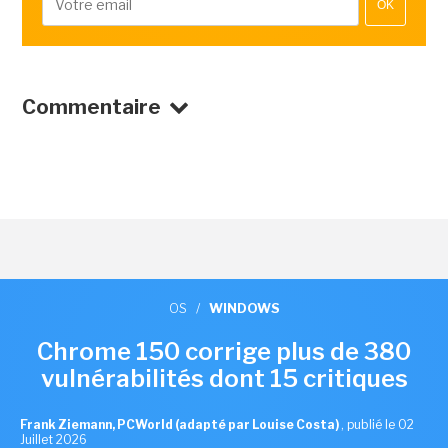
OK
Commentaire
OS
/
WINDOWS
Chrome 150 corrige plus de 380
vulnérabilités dont 15 critiques
Frank Ziemann, PCWorld (adapté par Louise Costa)
,
publié le 02
Juillet 2026