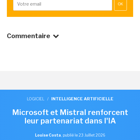
OK
Commentaire
LOGICIEL
/
INTELLIGENCE ARTIFICIELLE
Microsoft et Mistral renforcent
leur partenariat dans l'IA
Louise Costa
,
publié le 23 Juillet 2026