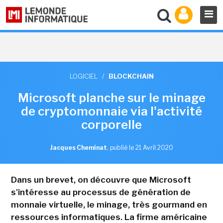
LOGICIEL
/
BLOCKCHAIN
Microsoft planche sur le minage
de cryptomonnaie via l'activité
corporelle
Jacques Cheminat
,
publié le 21 Avril 2020
Dans un brevet, on découvre que Microsoft
s'intéresse au processus de génération de
monnaie virtuelle, le minage, très gourmand en
ressources informatiques. La firme américaine