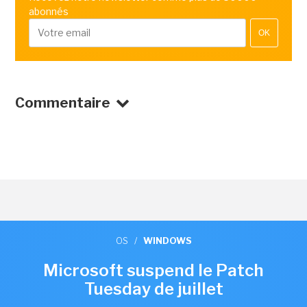
abonnés
OK
Commentaire
OS
/
WINDOWS
Microsoft suspend le Patch
Tuesday de juillet