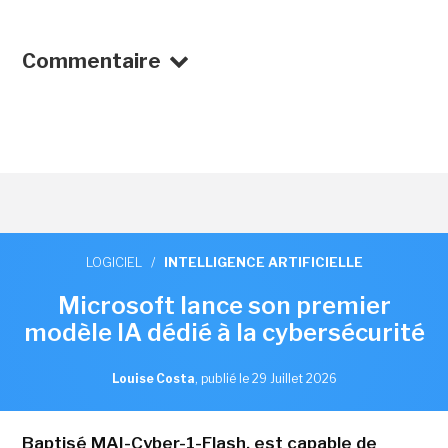
Commentaire
LOGICIEL
/
INTELLIGENCE ARTIFICIELLE
Microsoft lance son premier
modèle IA dédié à la cybersécurité
Louise Costa
,
publié le 29 Juillet 2026
Baptisé MAI-Cyber-1-Flash, est capable de