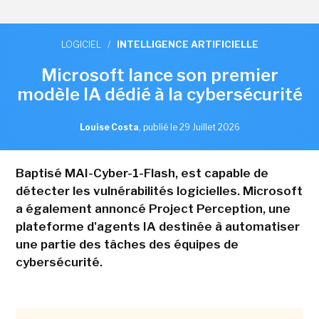
LOGICIEL
/
INTELLIGENCE ARTIFICIELLE
Microsoft lance son premier
modèle IA dédié à la cybersécurité
Louise Costa
,
publié le 29 Juillet 2026
Baptisé MAI-Cyber-1-Flash, est capable de
détecter les vulnérabilités logicielles. Microsoft
a également annoncé Project Perception, une
plateforme d'agents IA destinée à automatiser
une partie des tâches des équipes de
cybersécurité.