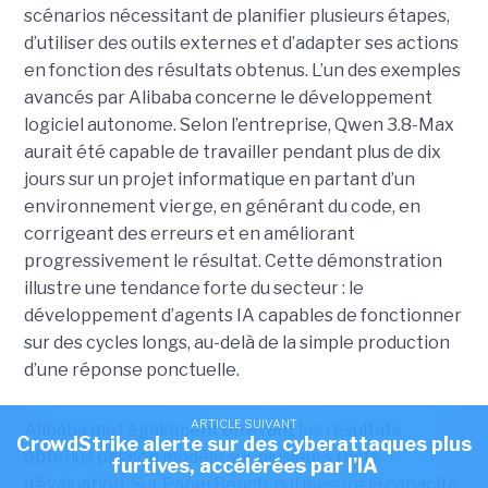
scénarios nécessitant de planifier plusieurs étapes,
d’utiliser des outils externes et d’adapter ses actions
en fonction des résultats obtenus. L’un des exemples
avancés par Alibaba concerne le développement
logiciel autonome. Selon l’entreprise, Qwen 3.8-Max
aurait été capable de travailler pendant plus de dix
jours sur un projet informatique en partant d’un
environnement vierge, en générant du code, en
corrigeant des erreurs et en améliorant
progressivement le résultat. Cette démonstration
illustre une tendance forte du secteur : le
développement d’agents IA capables de fonctionner
sur des cycles longs, au-delà de la simple production
d’une réponse ponctuelle.
ARTICLE SUIVANT
Alibaba met également en avant les résultats
CrowdStrike alerte sur des cyberattaques plus
obtenus par son modèle sur plusieurs tests
furtives, accélérées par l'IA
d’évaluation. Sur PaperBench, qui mesure la capacité