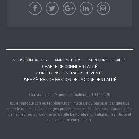
NOUS CONTACTER
ANNONCEURS
MENTIONS LÉGALES
CHARTE DE CONFIDENTIALITÉ
CONDITIONS GÉNÉRALES DE VENTE
PARAMÈTRES DE GESTION DE LA CONFIDENTIALITÉ
Copyright © LeMondeInformatique.fr 1997-2026
Toute reproduction ou représentation intégrale ou partielle, par quelque
procédé que ce soit, des pages publiées sur ce site, faite sans l'autorisation
de l'éditeur ou du webmaster du site LeMondeInformatique.fr est illicite et
constitue une contrefaçon.