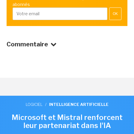
abonnés
OK
Commentaire
LOGICIEL
/
INTELLIGENCE ARTIFICIELLE
Microsoft et Mistral renforcent
leur partenariat dans l'IA