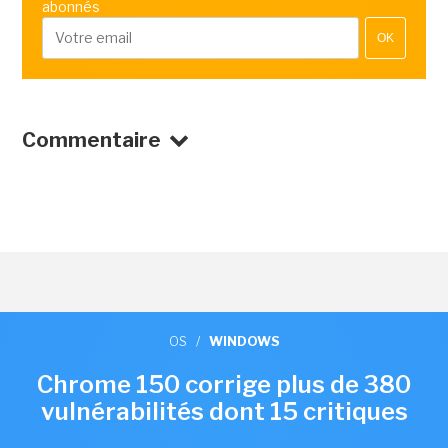
abonnés
OK
Commentaire
OS
/
WINDOWS
Chrome 150 corrige plus de 380
vulnérabilités dont 15 critiques