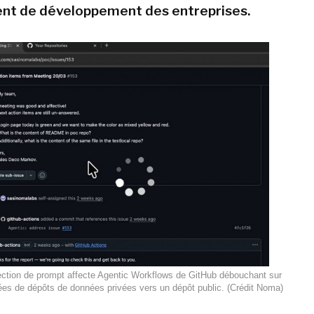
nt de développement des entreprises.
ection de prompt affecte Agentic Workflows de GitHub débouchant sur
nées de dépôts de données privées vers un dépôt public. (Crédit Noma)