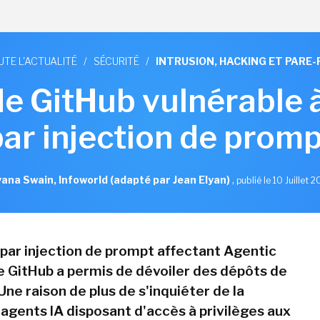
UTE L'ACTUALITÉ
/
SÉCURITÉ
/
INTRUSION, HACKING ET PARE-
de GitHub vulnérable 
par injection de promp
ana Swain, Infoworld (adapté par Jean Elyan)
,
publié le 10 Juillet 
par injection de prompt affectant Agentic
 GitHub a permis de dévoiler des dépôts de
Une raison de plus de s'inquiéter de la
 agents IA disposant d'accès à privilèges aux