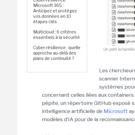
Microsoft 365 :
Anticipez et protégez
vos données en 10
étapes clés
Multicloud : 6 critères
essentiels à la sécurité
Cyber-résilience : quelle
Un petit échantill
approche au-delà des
plans de continuité ?
Les chercheurs 
scanner Intern
systèmes pouv
concernant celles liées aux container
pépite, un répertoire GitHub exposé su
intelligence artificielle de
Microsoft
ay
modèles d'IA pour de la reconnaissanc