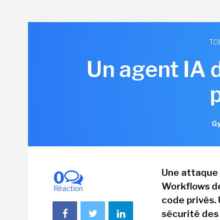
TO
Un agent IA 
Gy
Une attaque 
0
Workflows de
Réaction
code privés. 
sécurité des