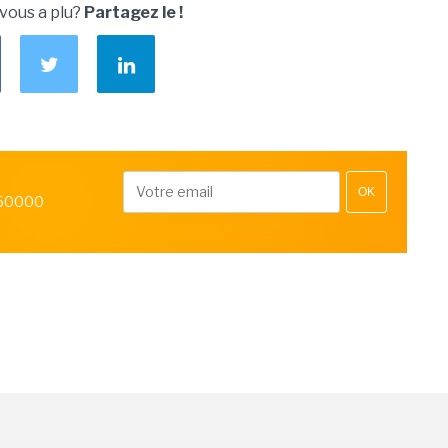
 vous a plu?
Partagez le !
OK
 50000