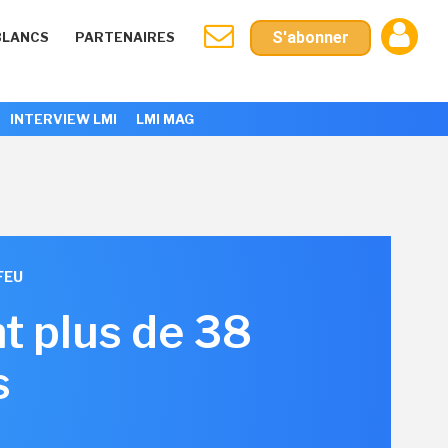
S'abonner
BLANCS
PARTENAIRES
INTERVIEW LMI
LMI MAG
FEU
t plus de 38
s