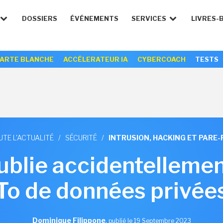
DOSSIERS
ÉVÉNEMENTS
SERVICES
LIVRES-
ARTE BLANCHE
ACCÉLERATEUR IA
CYBERCOACH
TESTS
UTE L'ACTUALITÉ
/
SÉCURITÉ
/
INTRUSION, HACKING ET PARE-
ublie accidentellemen
To de données privée
Dominique Filippone
,
publié le 19 Septembre 2023