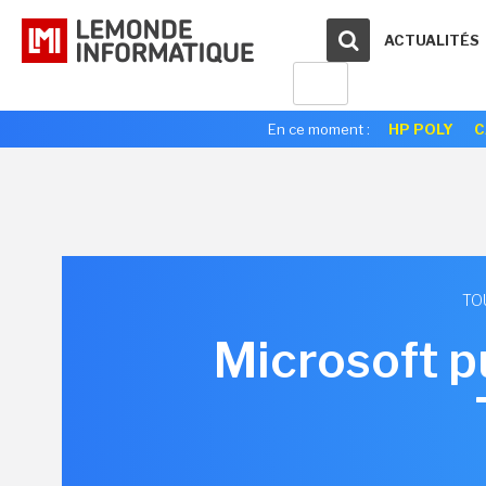
ACTUALITÉS
En ce moment :
HP POLY
C
TO
Microsoft p