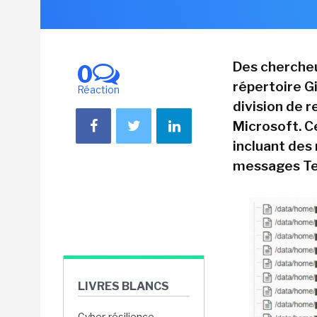
Des chercheu
0
répertoire G
Réaction
division de r
Microsoft. C
incluant des
messages Te
LIVRES BLANCS
Cyber-résilience