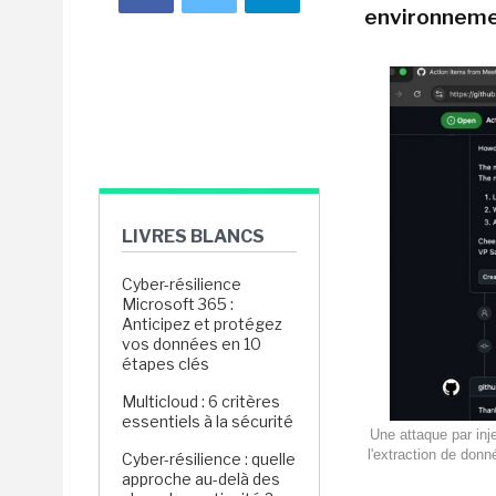
environneme
LIVRES BLANCS
Cyber-résilience
Microsoft 365 :
Anticipez et protégez
vos données en 10
étapes clés
Multicloud : 6 critères
essentiels à la sécurité
Une attaque par inj
l'extraction de don
Cyber-résilience : quelle
approche au-delà des