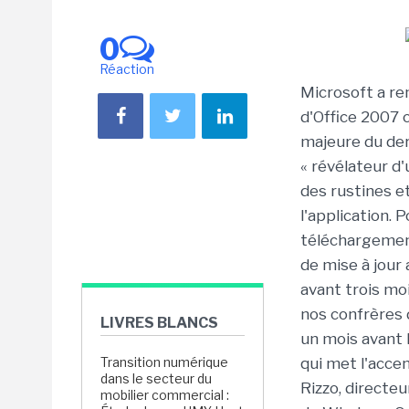
0
Réaction
Microsoft a re
d'Office 2007 
majeure du der
« révélateur d'
des rustines et
l'application. 
téléchargement
de mise à jour
avant trois moi
nos confrères 
LIVRES BLANCS
un mois avant l
Transition numérique
qui met l'accen
dans le secteur du
Rizzo, directeu
mobilier commercial :