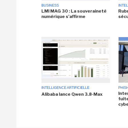
BUSINESS
INTEL
LMI MAG 30 : La souveraineté
Rubr
numérique s'affirme
sécu
INTELLIGENCE ARTIFICIELLE
PHIS
Inte
Alibaba lance Qwen 3.8-Max
fuit
cyb