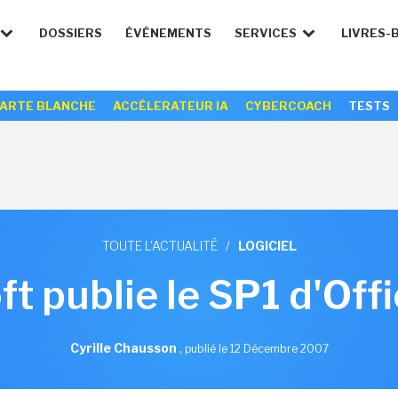
DOSSIERS
ÉVÉNEMENTS
SERVICES
LIVRES-
ARTE BLANCHE
ACCÉLERATEUR IA
CYBERCOACH
TESTS
TOUTE L'ACTUALITÉ
/
LOGICIEL
ft publie le SP1 d'Off
Cyrille Chausson
,
publié le 12 Décembre 2007