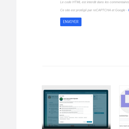
Le code HTML est interdit dans les commentaire
Ce site est protégé par reCAPTCHA et Google -