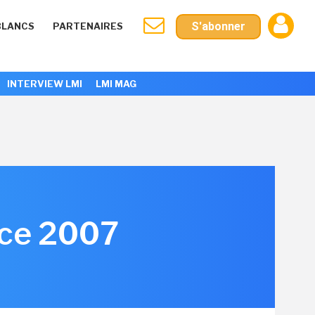
S'abonner
BLANCS
PARTENAIRES
INTERVIEW LMI
LMI MAG
ice 2007