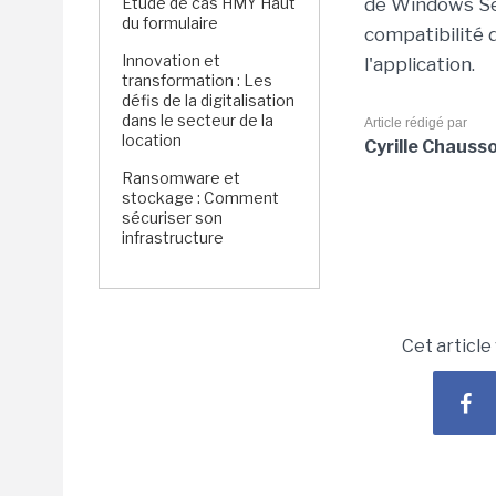
Étude de cas HMY Haut
de Windows Se
du formulaire
compatibilité 
Innovation et
l'application.
transformation : Les
défis de la digitalisation
dans le secteur de la
Article rédigé par
location
Cyrille Chauss
Ransomware et
stockage : Comment
sécuriser son
infrastructure
Cet article