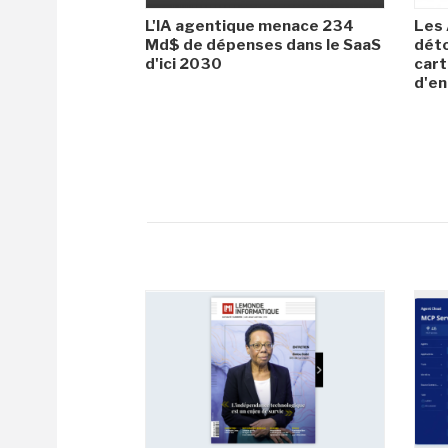
L'IA agentique menace 234
Les 
Md$ de dépenses dans le SaaS
dét
d'ici 2030
cart
d'en