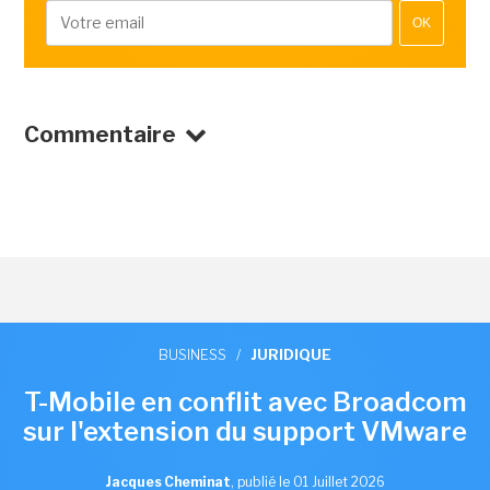
OK
Commentaire
BUSINESS
/
JURIDIQUE
T-Mobile en conflit avec Broadcom
sur l'extension du support VMware
Jacques Cheminat
,
publié le 01 Juillet 2026