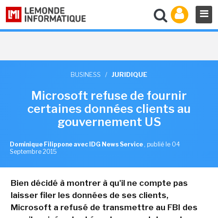
BUSINESS
/
JURIDIQUE
Microsoft refuse de fournir
certaines données clients au
gouvernement US
Dominique Filippone avec IDG News Service
,
publié le 04
Septembre 2015
Bien décidé à montrer à qu'il ne compte pas
laisser filer les données de ses clients,
Microsoft a refusé de transmettre au FBI des