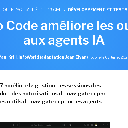
TOUTE L'ACTUALITÉ
/
LOGICIEL
/
DÉVELOPPEMENT ET TESTS
o Code améliore les ou
aux agents IA
Paul Krill, InfoWorld (adaptation Jean Elyan)
,
publié le 07 Juillet 20
7 améliore la gestion des sessions des
oduit des autorisations de navigateur par
les outils de navigateur pour les agents