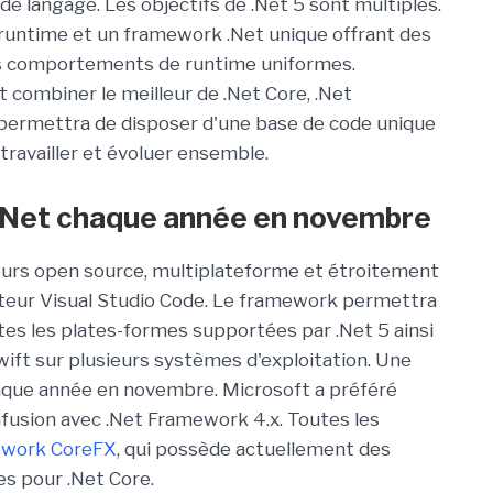
e langage. Les objectifs de .Net 5 sont multiples.
 runtime et un framework .Net unique offrant des
s comportements de runtime uniformes.
 combiner le meilleur de .Net Core, .Net
 permettra de disposer d'une base de code unique
travailler et évoluer ensemble.
 .Net chaque année en novembre
ours open source, multiplateforme et étroitement
éditeur Visual Studio Code. Le framework permettra
utes les plates-formes supportées par .Net 5 ainsi
Swift sur plusieurs systèmes d'exploitation. Une
haque année en novembre. Microsoft a préféré
nfusion avec .Net Framework 4.x. Toutes les
ework CoreFX
, qui possède actuellement des
s pour .Net Core.