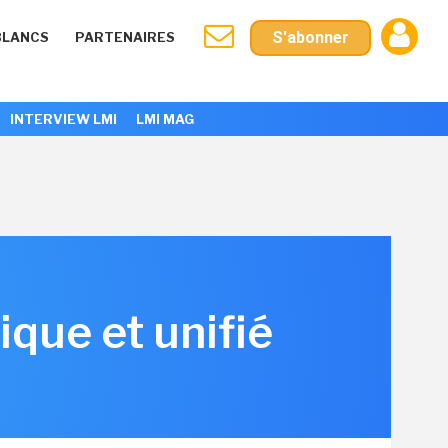
S'abonner
BLANCS
PARTENAIRES
INTERVIEW LMI
LMI MAG
ique et unifié