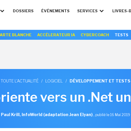
DOSSIERS
ÉVÉNEMENTS
SERVICES
LIVRES-
ARTE BLANCHE
ACCÉLERATEUR IA
CYBERCOACH
TESTS
TOUTE L'ACTUALITÉ
/
LOGICIEL
/
DÉVELOPPEMENT ET TESTS
riente vers un .Net un
Paul Krill, InfoWorld (adaptation Jean Elyan)
,
publié le 16 Mai 2019