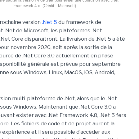
éré sauter la version 4 de .Net pour éviter une confusion avec .Net
Framework 4.x. (Crédit : Microsoft)
 prochaine version
.Net 5
du framework de
.Net de Microsoft, les plateformes .Net
et Core disparaîtront. La livraison de .Net 5 a été
r novembre 2020, soit après la sortie de la
ource de .Net Core 3.0 actuellement en phase
disponibilité générale est prévue pour septembre
nne sous Windows, Linux, MacOS, iOS, Android,
sion multi-plateforme de .Net, alors que le .Net
 sous Windows. Maintenant que .Net Core 3.0 a
ouvant exister avec .Net Framework 4.8, .Net 5 fera
ore. Les fichiers de code et de projet auront la
expérience et il sera possible d’accéder aux