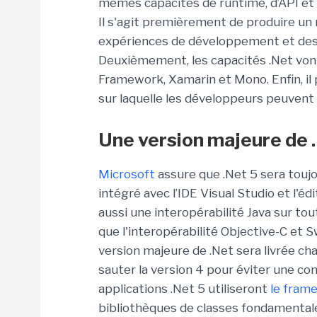
mêmes capacités de runtime, d’API et d
Il s'agit premièrement de produire un
expériences de développement et de
Deuxièmement, les capacités .Net vont
Framework, Xamarin et Mono. Enfin, il
sur laquelle les développeurs peuvent 
Une version majeure de
Microsoft
assure que .Net 5 sera touj
intégré avec l’IDE Visual Studio et l'
aussi une interopérabilité Java sur to
que l'interopérabilité Objective-C et 
version majeure de .Net sera livrée c
sauter la version 4 pour éviter une co
applications .Net 5 utiliseront
le fram
bibliothèques de classes fondamentale