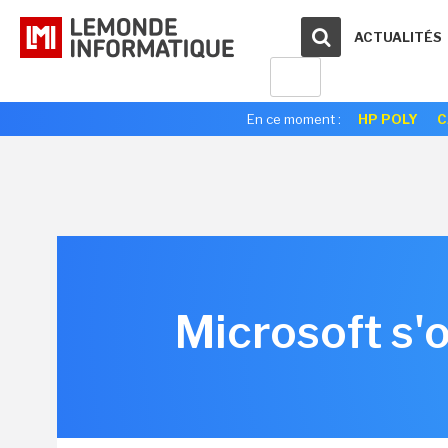
ACTUALITÉS
En ce moment :
HP POLY
C
Microsoft s'o