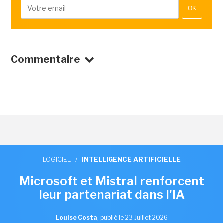
OK
Commentaire
LOGICIEL
/
INTELLIGENCE ARTIFICIELLE
Microsoft et Mistral renforcent
leur partenariat dans l'IA
Louise Costa
,
publié le 23 Juillet 2026