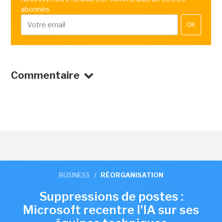
abonnés
OK
Commentaire
BUSINESS
/
RÉORGANISATION
Suppressions de postes :
Microsoft recentre l'IA sur ses