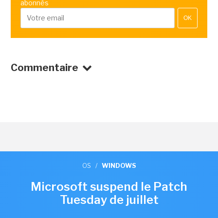
abonnés
OK
Commentaire
OS
/
WINDOWS
Microsoft suspend le Patch
Tuesday de juillet