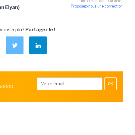
Une erreur dans l'article?
Proposez-nous une correction
n Elyan)
 vous a plu?
Partagez le !
OK
 50000