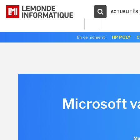
ACTUALITÉS
En ce moment :
HP POLY
C
Microsoft v
Ma