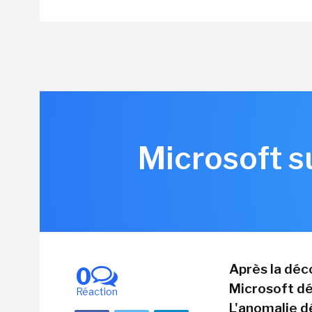
Microsoft s
Après la déco
0
Microsoft dé
Réaction
L'anomalie d