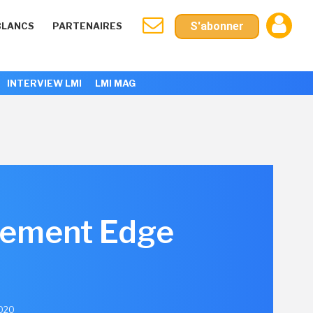
S'abonner
BLANCS
PARTENAIRES
INTERVIEW LMI
LMI MAG
ivement Edge
2020