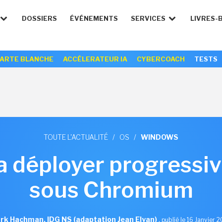
DOSSIERS
ÉVÉNEMENTS
SERVICES
LIVRES-
ARTE BLANCHE
ACCÉLERATEUR IA
CYBERCOACH
TESTS
TOUTE L'ACTUALITÉ
/
OS
/
WINDOWS
a déployer progress
sous Chromium
rk Hachman, IDG NS (adaptation Jean Elyan)
,
publié le 16 Janvier 