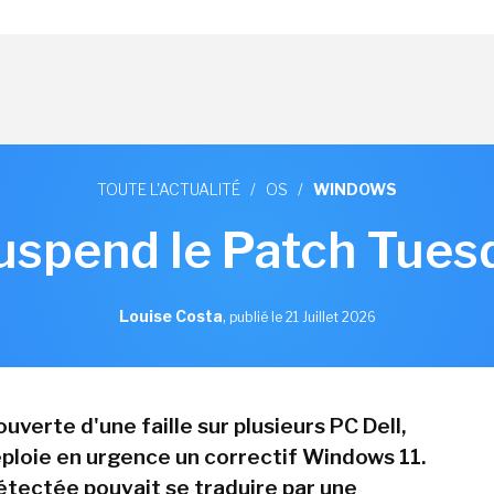
TOUTE L'ACTUALITÉ
/
OS
/
WINDOWS
uspend le Patch Tuesda
Louise Costa
,
publié le 21 Juillet 2026
uverte d'une faille sur plusieurs PC Dell,
ploie en urgence un correctif Windows 11.
étectée pouvait se traduire par une