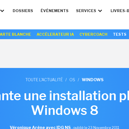
DOSSIERS
ÉVÉNEMENTS
SERVICES
LIVRES-
ARTE BLANCHE
ACCÉLERATEUR IA
CYBERCOACH
TESTS
TOUTE L'ACTUALITÉ
/
OS
/
WINDOWS
nte une installation p
Windows 8
Véronique Arène avec IDG NS
,
publié le 23 Novembre 2011