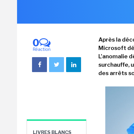
Après la déco
0
Microsoft dé
Réaction
L'anomalie d
surchauffe, 
des arrêts so
LIVRES BLANCS