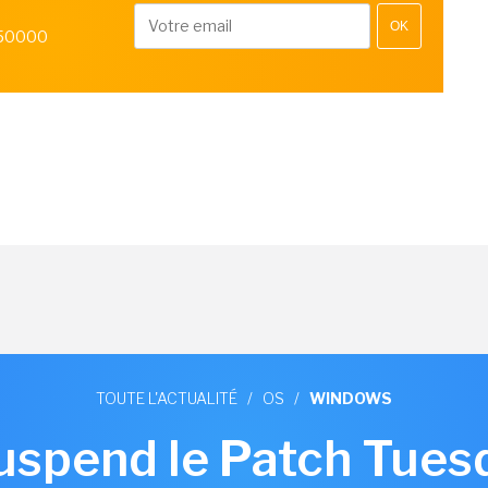
OK
 50000
TOUTE L'ACTUALITÉ
/
OS
/
WINDOWS
uspend le Patch Tuesda