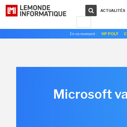
ACTUALITÉS
En ce moment :
HP POLY
C
Microsoft va