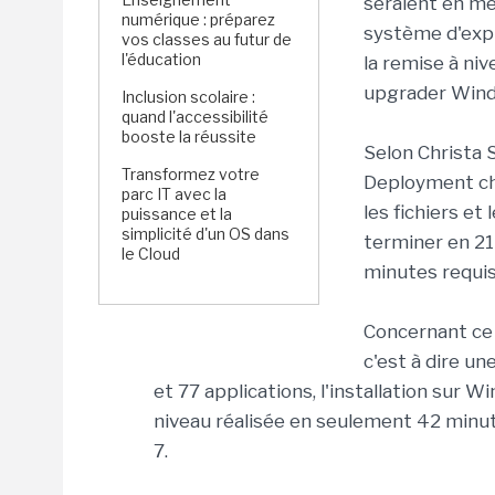
seraient en me
numérique : préparez
système d'explo
vos classes au futur de
l'éducation
la remise à ni
upgrader Wind
Inclusion scolaire :
quand l'accessibilité
booste la réussite
Selon Christa 
Transformez votre
Deployment che
parc IT avec la
les fichiers et
puissance et la
simplicité d'un OS dans
terminer en 21
le Cloud
minutes requi
Concernant ce 
c'est à dire un
et 77 applications, l'installation sur Wi
niveau réalisée en seulement 42 minu
7.