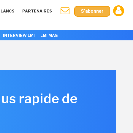
S'abonner
BLANCS
PARTENAIRES
INTERVIEW LMI
LMI MAG
lus rapide de