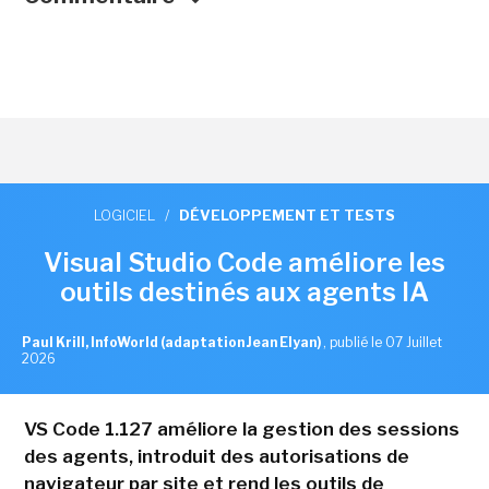
LOGICIEL
/
DÉVELOPPEMENT ET TESTS
Visual Studio Code améliore les
outils destinés aux agents IA
Paul Krill, InfoWorld (adaptation Jean Elyan)
,
publié le 07 Juillet
2026
VS Code 1.127 améliore la gestion des sessions
des agents, introduit des autorisations de
navigateur par site et rend les outils de