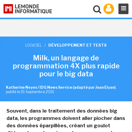
LOGICIEL
/
DÉVELOPPEMENT ET TESTS
Milk, un langage de
programmation 4X plus rapide
pour le big data
Katherine Noyes / IDG News Service (adapté par Jean Elyan)
,
publié le 15 Septembre 2016
Souvent, dans le traitement des données big
data, les programmes doivent aller piocher dans
des données éparpillées, créant un goulot