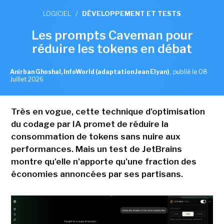
LOGICIEL
/
DÉVELOPPEMENT ET TESTS
Les prompts Caveman pour
réduire les tokens en débat
Anirban Ghoshal, InfoWorld (adaptation Jean Elyan)
,
publié le 08
Juillet 2026
Très en vogue, cette technique d'optimisation
du codage par IA promet de réduire la
consommation de tokens sans nuire aux
performances. Mais un test de JetBrains
montre qu'elle n'apporte qu'une fraction des
économies annoncées par ses partisans.