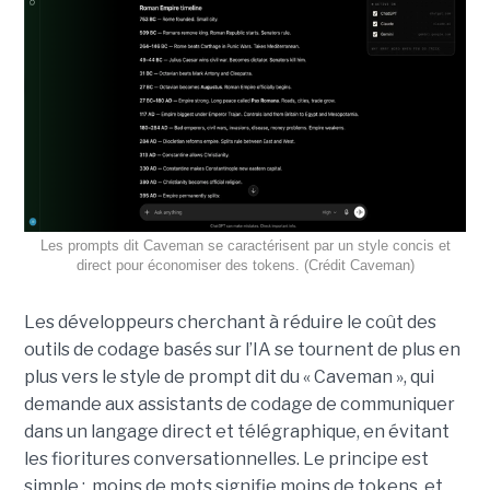
Les prompts dit Caveman se caractérisent par un style concis et
direct pour économiser des tokens. (Crédit Caveman)
Les développeurs cherchant à réduire le coût des
outils de codage basés sur l’IA se tournent de plus en
plus vers le style de prompt dit du « Caveman », qui
demande aux assistants de codage de communiquer
dans un langage direct et télégraphique, en évitant
les fioritures conversationnelles. Le principe est
simple : moins de mots signifie moins de tokens, et