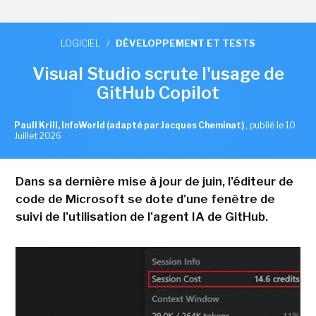
LOGICIEL
/
DÉVELOPPEMENT ET TESTS
Visual Studio scrute l'usage de
GitHub Copilot
Paull Krill, InfoWorld (adapté par Jacques Cheminat)
,
publié le 10
Juillet 2026
Dans sa dernière mise à jour de juin, l'éditeur de
code de Microsoft se dote d'une fenêtre de
suivi de l'utilisation de l'agent IA de GitHub.