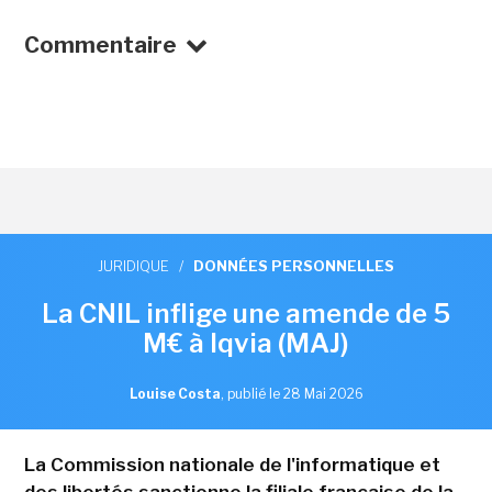
Commentaire
JURIDIQUE
/
DONNÉES PERSONNELLES
La CNIL inflige une amende de 5
M€ à Iqvia (MAJ)
Louise Costa
,
publié le 28 Mai 2026
La Commission nationale de l'informatique et