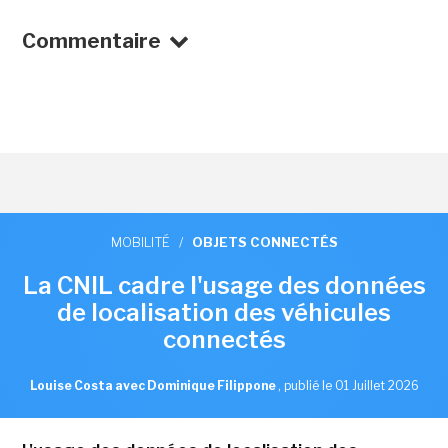
Commentaire
MOBILITÉ
/
OBJETS CONNECTÉS
La CNIL cadre l'usage des données
de localisation des véhicules
connectés
Louise Costa avec Dominique Filippone
,
publié le 01 Juillet 2026