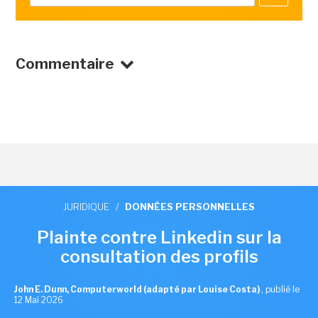
Commentaire
JURIDIQUE
/
DONNÉES PERSONNELLES
Plainte contre Linkedin sur la
consultation des profils
John E. Dunn, Computerworld (adapté par Louise Costa)
,
publié le
12 Mai 2026