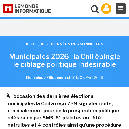
JURIDIQUE
/
DONNÉES PERSONNELLES
Municipales 2026 : la Cnil épingle
le ciblage politique indésirable
Dominique Filippone
,
publié le 08 Avril 2026
À l'occasion des dernières élections
municipales la Cnil a reçu 739 signalements,
principalement pour de la prospection politique
indésirable par SMS. 81 plaintes ont été
instruites et 4 contrôles ainsi qu'une procédure