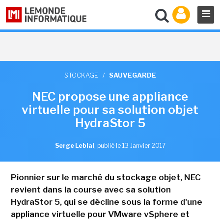
STOCKAGE
/
SAUVEGARDE
NEC propose une appliance
virtuelle pour sa solution objet
HydraStor 5
Serge Leblal
,
publié le 13 Janvier 2017
Pionnier sur le marché du stockage objet, NEC
revient dans la course avec sa solution
HydraStor 5, qui se décline sous la forme d'une
appliance virtuelle pour VMware vSphere et