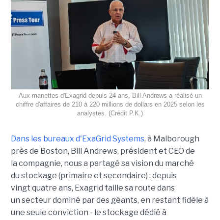
Aux manettes d'Exagrid depuis 24 ans, Bill Andrews a réalisé un
chiffre d'affaires de 210 à 220 millions de dollars en 2025 selon les
analystes. (Crédit P.K.)
Dans les bureaux d'ExaGrid Systems
, à Malborough
près de Boston, Bill Andrews, président et CEO de
la compagnie, nous a partagé sa vision du marché
du stockage (primaire et secondaire) : depuis
vingt quatre ans, Exagrid taille sa route dans
un secteur dominé par des géants, en restant fidèle à
une seule conviction - le stockage dédié à