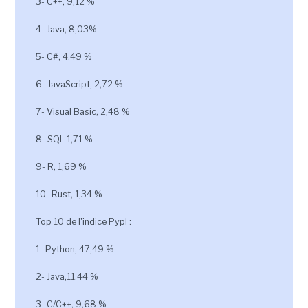
3- C++, 9,12 %
4- Java, 8,03%
5- C#, 4,49 %
6- JavaScript, 2,72 %
7- Visual Basic, 2,48 %
8- SQL 1,71 %
9- R, 1,69 %
10- Rust, 1,34 %
Top 10 de l'indice Pypl :
1- Python, 47,49 %
2- Java,11,44 %
3- C/C++, 9,68 %