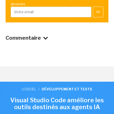
abonnés
OK
Commentaire
LOGICIEL
/
DÉVELOPPEMENT ET TESTS
Visual Studio Code améliore les
outils destinés aux agents IA