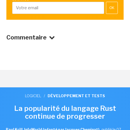
OK
Commentaire
LOGICIEL
/
DÉVELOPPEMENT ET TESTS
La popularité du langage Rust
continue de progresser
Paul Krill, InfoWorld (adapté par Jacques Cheminat)
,
publié le 07