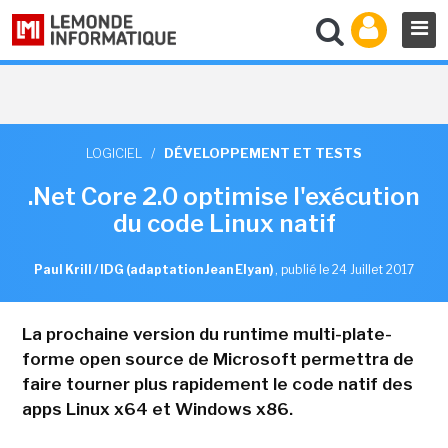
LOGICIEL
/
DÉVELOPPEMENT ET TESTS
.Net Core 2.0 optimise l'exécution
du code Linux natif
Paul Krill / IDG (adaptation Jean Elyan)
,
publié le 24 Juillet 2017
La prochaine version du runtime multi-plate-
forme open source de Microsoft permettra de
faire tourner plus rapidement le code natif des
apps Linux x64 et Windows x86.