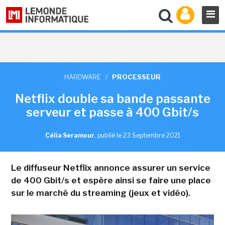
HARDWARE
/
PROCESSEUR
Netflix double sa bande passante
serveur et passe à 400 Gbit/s
Célia Seramour
,
publié le 23 Septembre 2021
Le diffuseur Netflix annonce assurer un service
de 400 Gbit/s et espère ainsi se faire une place
sur le marché du streaming (jeux et vidéo).