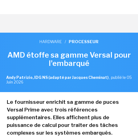
HARDWARE
/
PROCESSEUR
AMD étoffe sa gamme Versal pour
l'embarqué
Andy Patrizio, IDG NS (adapté par Jacques Cheminat)
,
publié le 05
Juin 2026
Le fournisseur enrichit sa gamme de puces
Versal Prime avec trois références
supplémentaires. Elles affichent plus de
puissance de calcul pour traiter des tâches
complexes sur les systèmes embarqués.