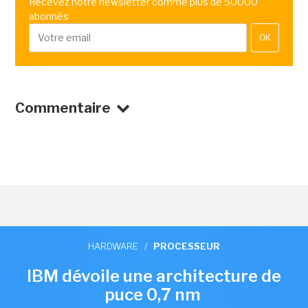
Recevez notre newsletter comme plus de 50000
abonnés
OK
Commentaire
HARDWARE
/
PROCESSEUR
IBM dévoile une architecture de
puce 0,7 nm