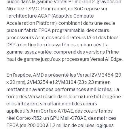
puces dans la gamme Versal Prime Gen 2, gravées en
N6 chez TSMC. Pour rappel, ce SoC repose sur
l'architecture ACAP (Adaptive Compute
Acceleration Platform), combinant dans une seule
puce un fabric FPGA programmable, des cœurs
processeurs Arm, des accélérateurs IA et des blocs
DSP à destination des systèmes embarqués. La
gamme, assez variée, comprend des versions Prime
haut de gamme jusqu’aux processeurs Versal AI Edge.
En l’espèce, AMD a présenté les Versal 2VM3454 (29
x 29 mm), 2VM3254 et 2VM3104 (23 x 23 mm) en
mettant en avant des performances améliorées. La
force des Versal réside dans leur nature hétérogène :
elles intègrent simultanément des cœurs
applicatifs Arm Cortex-A78AE, des cœurs temps
réel Cortex-R52, un GPU Mali-G78AE, des matrices
FPGA (de 200 000 à 1,2 million de cellules logiques