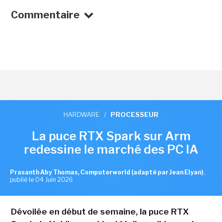
Commentaire
HARDWARE
/
PROCESSEUR
La puce RTX Spark sur Arm
redessine le marché des PC IA
Prasanth Aby Thomas, Computerworld (adapté par Jean Elyan)
,
publié le 04 Juin 2026
Dévoilée en début de semaine, la puce RTX