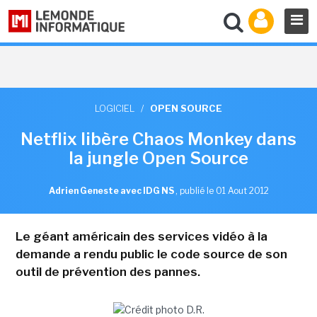
LOGICIEL
/
OPEN SOURCE
Netflix libère Chaos Monkey dans
la jungle Open Source
Adrien Geneste avec IDG NS
,
publié le 01 Aout 2012
Le géant américain des services vidéo à la
demande a rendu public le code source de son
outil de prévention des pannes.