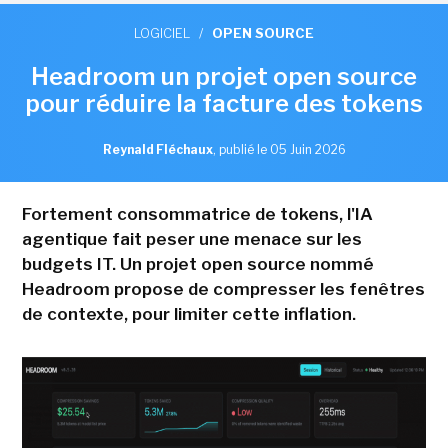
LOGICIEL
/
OPEN SOURCE
Headroom un projet open source
pour réduire la facture des tokens
Reynald Fléchaux
,
publié le 05 Juin 2026
Fortement consommatrice de tokens, l'IA
agentique fait peser une menace sur les
budgets IT. Un projet open source nommé
Headroom propose de compresser les fenêtres
de contexte, pour limiter cette inflation.