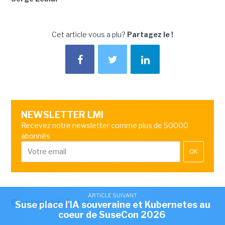
Cet article vous a plu?
Partagez le !
NEWSLETTER LMI
Recevez notre newsletter comme plus de 50000
abonnés
OK
ARTICLE SUIVANT
Commentaire
Suse place l'IA souveraine et Kubernetes au
coeur de SuseCon 2026