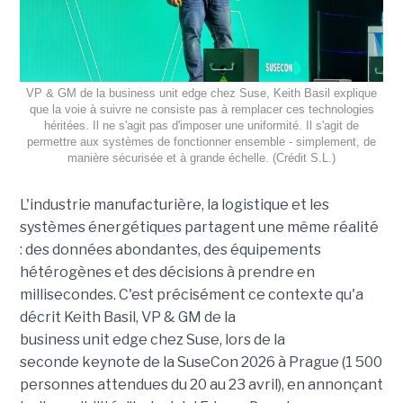
VP & GM de la business unit edge chez Suse, Keith Basil explique
que la voie à suivre ne consiste pas à remplacer ces technologies
héritées. Il ne s'agit pas d'imposer une uniformité. Il s'agit de
permettre aux systèmes de fonctionner ensemble - simplement, de
manière sécurisée et à grande échelle. (Crédit S.L.)
L'industrie manufacturière, la logistique et les
systèmes énergétiques partagent une même réalité
: des données abondantes, des équipements
hétérogènes et des décisions à prendre en
millisecondes. C'est précisément ce contexte qu'a
décrit Keith Basil, VP & GM de la
business unit edge chez Suse, lors de la
seconde keynote de la SuseCon 2026 à Prague (1 500
personnes attendues du 20 au 23 avril), en annonçant