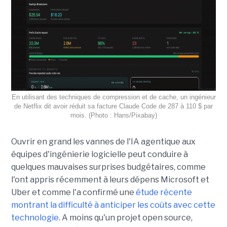
En utilisant des techniques de compression et de cache, un ingénieur
de Netflix dit avoir réduit sa facture Claude Code de 287 à 110 $ par
mois. (Photo : Hans/Pixabay)
Ouvrir en grand les vannes de l'IA agentique aux
équipes d'ingénierie logicielle peut conduire à
quelques mauvaises surprises budgétaires, comme
l'ont appris récemment à leurs dépens Microsoft et
Uber et comme l'a confirmé une
étude récente
montrant la difficulté à anticiper les coûts avec cette
technologie
. A moins qu'un projet open source,