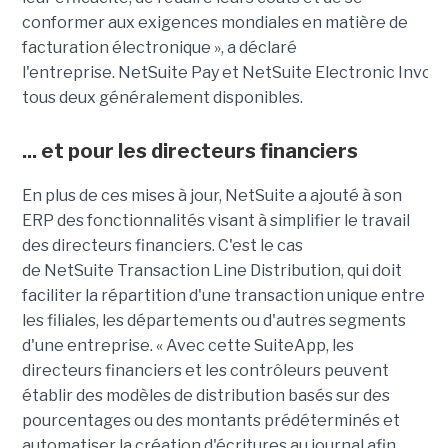
conformer aux exigences mondiales en matière de
facturation électronique », a déclaré
l'entreprise.
NetSuite
Pay
et
NetSuite
Electronic
Invoic
tous deux généralement disponibles.
... et pour les directeurs financiers
En plus de ces mises à jour,
NetSuite
a ajouté à son
ERP des fonctionnalités visant à simplifier le travail
des directeurs financiers. C'est le cas
de
NetSuite
Transaction Line Distribution, qui doit
faciliter la répartition d'une transaction unique entre
les filiales, les départements ou d'autres segments
d'une entreprise. « Avec cette
SuiteApp
, les
directeurs financiers et les contrôleurs peuvent
établir des modèles de distribution basés sur des
pourcentages ou des montants prédéterminés et
automatiser la création d'écritures au journal afin