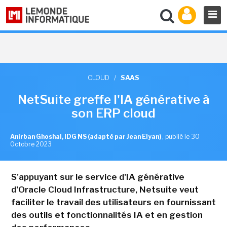
CLOUD
/
SAAS
NetSuite greffe l'IA générative à
son ERP cloud
Anirban Ghoshal, IDG NS (adapté par Jean Elyan)
,
publié le 30
Octobre 2023
S'appuyant sur le service d'IA générative
d'Oracle Cloud Infrastructure, Netsuite veut
faciliter le travail des utilisateurs en fournissant
des outils et fonctionnalités IA et en gestion