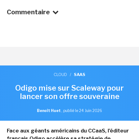
Commentaire
CLOUD
/
SAAS
Odigo mise sur Scaleway pour
lancer son offre souveraine
Benoît Huet
,
publié le 24 Juin 2026
Face aux géants américains du CCaaS, l'éditeur
français Odigo accélère sa stratégie de