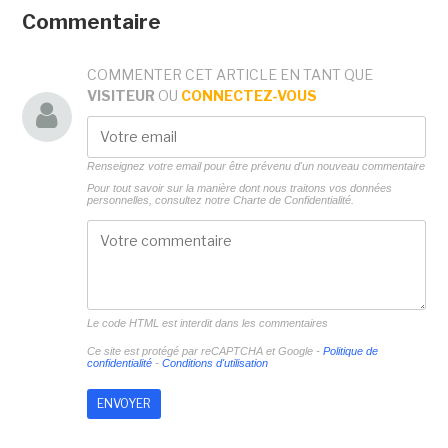
Commentaire
COMMENTER CET ARTICLE EN TANT QUE
VISITEUR
OU
CONNECTEZ-VOUS
Renseignez votre email pour être prévenu d'un nouveau commentaire
Pour tout savoir sur la manière dont nous traitons vos données
personnelles, consultez notre
Charte de Confidentialité.
Le code HTML est interdit dans les commentaires
Ce site est protégé par reCAPTCHA et Google -
Politique de
confidentialité
-
Conditions d'utilisation