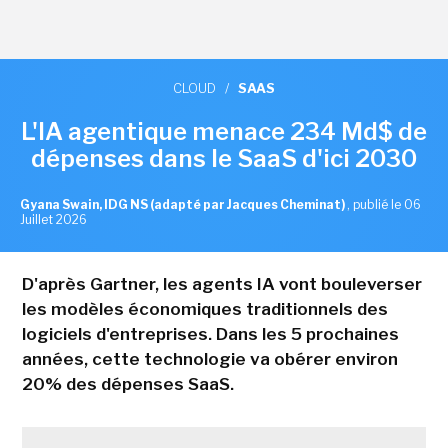
CLOUD
/
SAAS
L'IA agentique menace 234 Md$ de
dépenses dans le SaaS d'ici 2030
Gyana Swain, IDG NS (adapté par Jacques Cheminat)
,
publié le 06
Juillet 2026
D'après Gartner, les agents IA vont bouleverser
les modèles économiques traditionnels des
logiciels d'entreprises. Dans les 5 prochaines
années, cette technologie va obérer environ
20% des dépenses SaaS.