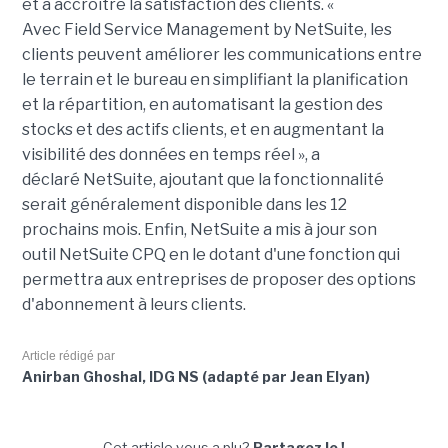
et à accroître la satisfaction des clients. «
Avec
Field
Service Management by
NetSuite
, les
clients peuvent améliorer les communications entre
le terrain et le bureau en simplifiant la planification
et la répartition, en automatisant la gestion des
stocks et des actifs clients, et en augmentant la
visibilité des données en temps réel », a
déclaré
NetSuite
, ajoutant que la fonctionnalité
serait généralement disponible dans les 12
prochains mois. Enfin,
NetSuite
a mis à jour son
outil
NetSuite
CPQ
en le dotant d'une fonction qui
permettra aux entreprises de proposer des options
d'abonnement à leurs clients.
Article rédigé par
Anirban Ghoshal, IDG NS (adapté par Jean Elyan)
Cet article vous a plu?
Partagez le !