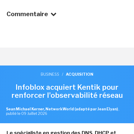
Commentaire
BUSINESS
/
ACQUISITION
Infoblox acquiert Kentik pour
renforcer l'observabilité réseau
Sean Michael Kerner, NetworkWorld (adapté par Jean Elyan)
,
publié le 09 Juillet 2026
Le spécialiste en gestion des DNS, DHCP et