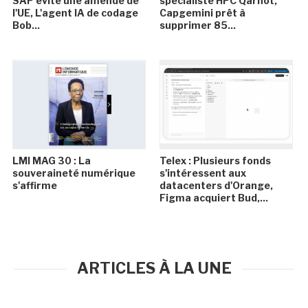
SAP évite une amende de
spécialiste HPC Qarnot,
l'UE, L'agent IA de codage
Capgemini prêt à
Bob...
supprimer 85...
LMI MAG 30 : La
Telex : Plusieurs fonds
souveraineté numérique
s'intéressent aux
s'affirme
datacenters d'Orange,
Figma acquiert Bud,...
ARTICLES À LA UNE