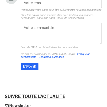
Renseignez votre email pour être prévenu d'un nouveau commentaire
Pour tout savoir sur la manière dont nous traitons vos données
personnelles, consultez notre
Charte de Confidentialité.
Le code HTML est interdit dans les commentaires
Ce site est protégé par reCAPTCHA et Google -
Politique de
confidentialité
-
Conditions d'utilisation
SUIVRE TOUTE L'ACTUALITÉ
Newsletter