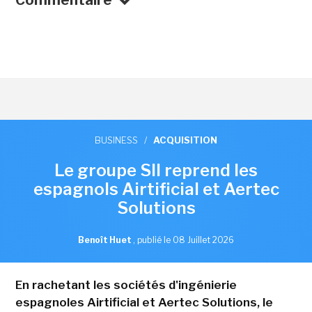
BUSINESS
/
ACQUISITION
Le groupe SII reprend les
espagnols Airtificial et Aertec
Solutions
Benoît Huet
,
publié le 08 Juillet 2026
En rachetant les sociétés d'ingénierie
espagnoles Airtificial et Aertec Solutions, le