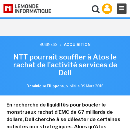
BUSINESS
/
ACQUISITION
NTT pourrait souffler à Atos le
rachat de l'activité services de
Dell
Dominique Filippone
,
publié le 09 Mars 2016
En recherche de liquidités pour boucler le
monstrueux rachat d'EMC de 67 milliards de
dollars, Dell cherche à se délester de certaines
activités non stratégiques. Alors qu'Atos