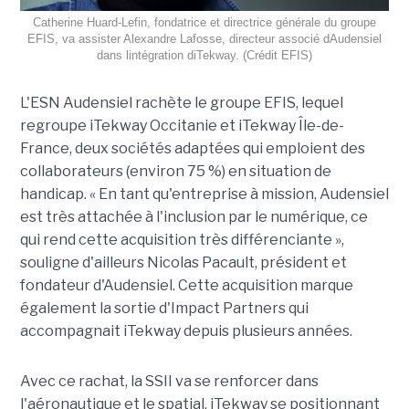
Catherine Huard-Lefin, fondatrice et directrice générale du groupe
EFIS, va assister Alexandre Lafosse, directeur associé dAudensiel
dans lintégration diTekway. (Crédit EFIS)
L'ESN Audensiel rachète le groupe EFIS, lequel
regroupe iTekway Occitanie et iTekway Île-de-
France, deux sociétés adaptées qui emploient des
collaborateurs (environ 75 %) en situation de
handicap. « En tant qu'entreprise à mission, Audensiel
est très attachée à l'inclusion par le numérique, ce
qui rend cette acquisition très différenciante »,
souligne d'ailleurs Nicolas Pacault, président et
fondateur d'Audensiel. Cette acquisition marque
également la sortie d'Impact Partners qui
accompagnait iTekway depuis plusieurs années.
Avec ce rachat, la SSII va se renforcer dans
l'aéronautique et le spatial, iTekway se positionnant