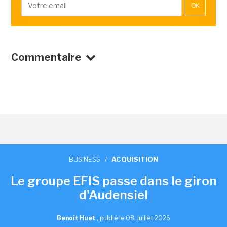
OK
Commentaire
BUSINESS
/
ACQUISITION
Le groupe EFIS passe dans le giron
d'Audensiel
Benoît Huet
,
publié le 08 Juillet 2026