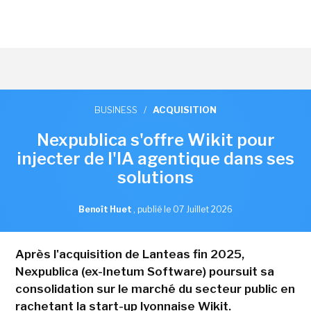
BUSINESS
/
ACQUISITION
Nexpublica s'offre Wikit pour
injecter de l'IA agentique dans ses
solutions
Benoît Huet
,
publié le 07 Juillet 2026
Après l'acquisition de Lanteas fin 2025,
Nexpublica (ex-Inetum Software) poursuit sa
consolidation sur le marché du secteur public en
rachetant la start-up lyonnaise Wikit.