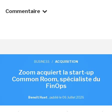
Commentaire
BUSINESS
/
ACQUISITION
Zoom acquiert la start-up
Common Room, spécialiste du
FinOps
Benoît Huet
,
publié le 06 Juillet 2026