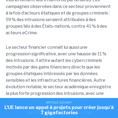
campagnes observées dans ce secteur proviennent
à la fois d’acteurs étatiques et de groupes criminels :
59 % des intrusions seraient attribuées à des
groupes liés à des États-nations, contre 41 % à des
acteurs eCrime.
Le secteur financier connaît lui aussi une
progression significative, avec une hausse de 11 %
des intrusions. Il attire autant les cybercriminels
motivés par des gains financiers directs que les
groupes étatiques intéressés par les données
sensibles et les infrastructures financières. Autre
évolution notable, le secteur académique enregistre
la plus forte progression des intrusions, avec une
hausse de 17 % sur un an.
ARTICLE SUIVANT
ARTICLE SUIVANT
CrowdStrike alerte sur des cyberattaques plus
L'UE lance un appel à projets pour créer jusqu'à
furtives, accélérées par l'IA
7 gigafactories
Cloud et identités, les nouveaux fronts