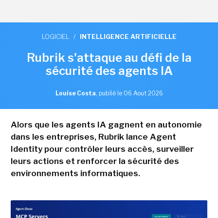
LOGICIEL
/
INTELLIGENCE ARTIFICIELLE
Rubrik s'attaque au défi de la
sécurité des agents IA
Louise Costa
,
publié le 06 Aout 2026
Alors que les agents IA gagnent en autonomie
dans les entreprises, Rubrik lance Agent
Identity pour contrôler leurs accès, surveiller
leurs actions et renforcer la sécurité des
environnements informatiques.