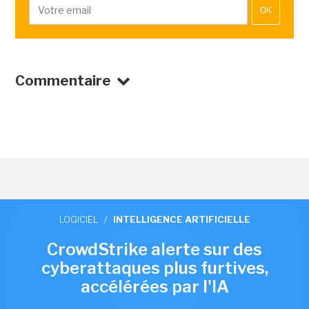
OK
Commentaire
LOGICIEL
/
INTELLIGENCE ARTIFICIELLE
CrowdStrike alerte sur des
cyberattaques plus furtives,
accélérées par l'IA