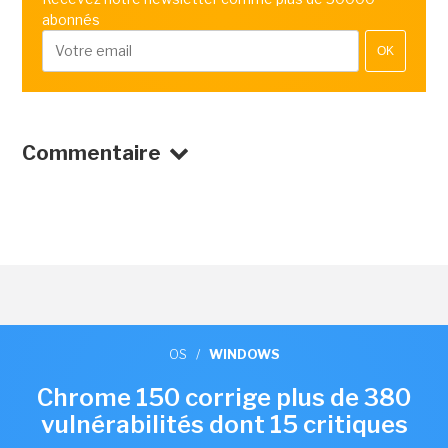
abonnés
OK
Commentaire
OS
/
WINDOWS
Chrome 150 corrige plus de 380
vulnérabilités dont 15 critiques