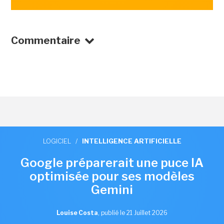
Commentaire
LOGICIEL
/
INTELLIGENCE ARTIFICIELLE
Google préparerait une puce IA
optimisée pour ses modèles
Gemini
Louise Costa
,
publié le 21 Juillet 2026