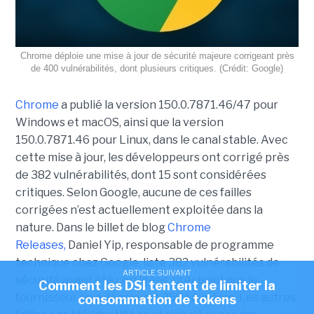
Chrome déploie une mise à jour de sécurité majeure corrigeant près
de 400 vulnérabilités, dont plusieurs critiques. (Crédit: Google)
Chrome
a publié la version 150.0.7871.46/47 pour
Windows et macOS, ainsi que la version
150.0.7871.46 pour Linux, dans le canal stable. Avec
cette mise à jour, les développeurs ont corrigé près
de 382 vulnérabilités, dont 15 sont considérées
critiques. Selon Google, aucune de ces failles
corrigées n’est actuellement exploitée dans la
nature. Dans le billet de blog
Chrome
Releases,
Daniel Yip, responsable de programme
technique chez Google, liste 382 vulnérabilités de
ARTICLE SUIVANT
sécurité ayant été corrigées, précisant que le
Comment les DSI tentent de limiter la
fournisseur en a découvert 358 lui-même. Les autres
consommation de tokens