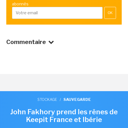
abonnés
OK
Commentaire
STOCKAGE
/
SAUVEGARDE
John Fakhory prend les rênes de
Keepit France et Ibérie