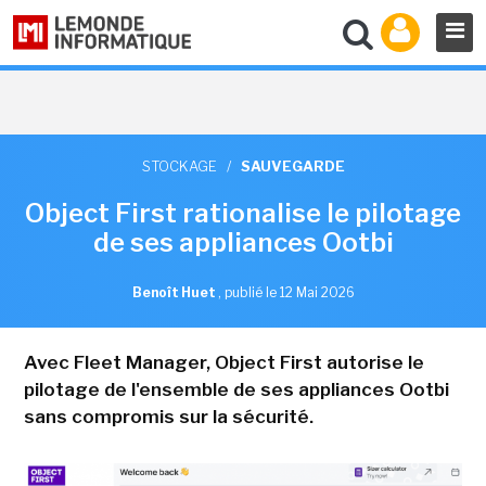
STOCKAGE
/
SAUVEGARDE
Object First rationalise le pilotage
de ses appliances Ootbi
Benoît Huet
,
publié le 12 Mai 2026
Avec Fleet Manager, Object First autorise le
pilotage de l'ensemble de ses appliances Ootbi
sans compromis sur la sécurité.