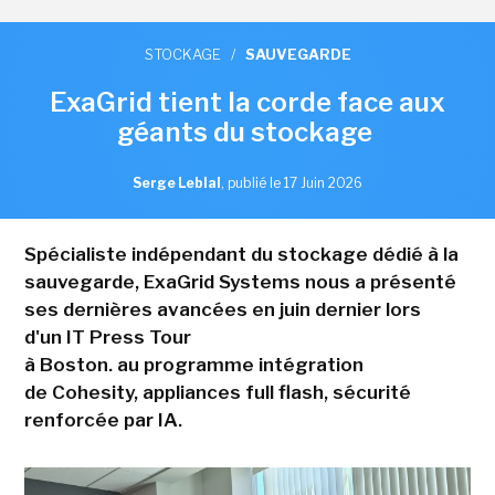
STOCKAGE
/
SAUVEGARDE
ExaGrid tient la corde face aux
géants du stockage
Serge Leblal
,
publié le 17 Juin 2026
Spécialiste indépendant du stockage dédié à la
sauvegarde, ExaGrid Systems nous a présenté
ses dernières avancées en juin dernier lors
d'un IT Press Tour
à Boston. au programme intégration
de Cohesity, appliances full flash, sécurité
renforcée par IA.