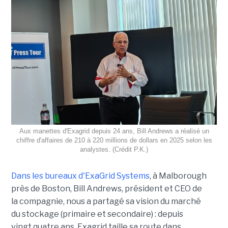
Aux manettes d'Exagrid depuis 24 ans, Bill Andrews a réalisé un
chiffre d'affaires de 210 à 220 millions de dollars en 2025 selon les
analystes. (Crédit P.K.)
Dans les bureaux d'ExaGrid Systems
, à Malborough
près de Boston, Bill Andrews, président et CEO de
la compagnie, nous a partagé sa vision du marché
du stockage (primaire et secondaire) : depuis
vingt quatre ans, Exagrid taille sa route dans