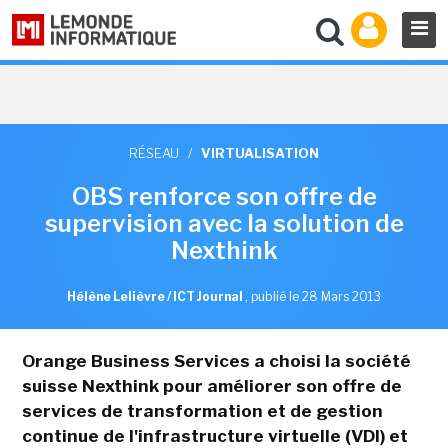
RÉSEAU
/
VIRTUALISATION
OBS renforce son offre de
supervision avec la solution de
Nexthink
Hélène Lelièvre / ICT Journal
,
publié le 28 Mars 2013
Orange Business Services a choisi la société
suisse Nexthink pour améliorer son offre de
services de transformation et de gestion
continue de l'infrastructure virtuelle (VDI) et