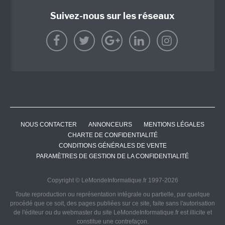
Suivez-nous sur les réseaux
NOUS CONTACTER
ANNONCEURS
MENTIONS LÉGALES
CHARTE DE CONFIDENTIALITÉ
CONDITIONS GÉNÉRALES DE VENTE
PARAMÈTRES DE GESTION DE LA CONFIDENTIALITÉ
Copyright © LeMondeInformatique.fr 1997-2026
Toute reproduction ou représentation intégrale ou partielle, par quelque
procédé que ce soit, des pages publiées sur ce site, faite sans l'autorisation
de l'éditeur ou du webmaster du site LeMondeInformatique.fr est illicite et
constitue une contrefaçon.