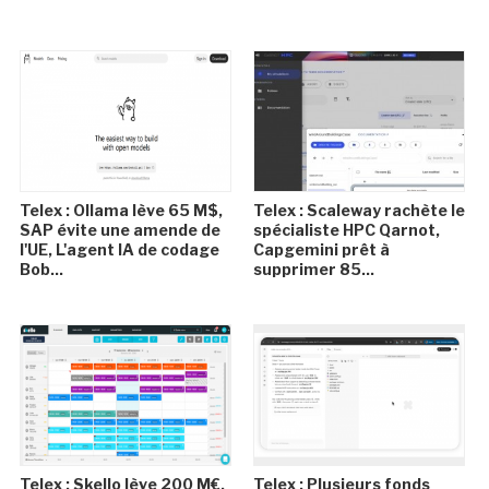
Telex : Ollama lève 65 M$,
Telex : Scaleway rachète le
SAP évite une amende de
spécialiste HPC Qarnot,
l'UE, L'agent IA de codage
Capgemini prêt à
Bob...
supprimer 85...
Telex : Skello lève 200 M€,
Telex : Plusieurs fonds