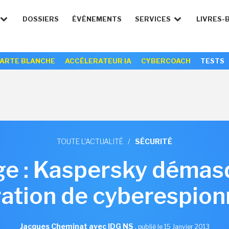
DOSSIERS
ÉVÉNEMENTS
SERVICES
LIVRES-
ARTE BLANCHE
ACCÉLERATEUR IA
CYBERCOACH
TESTS
TOUTE L'ACTUALITÉ
/
SÉCURITÉ
e : Kaspersky démas
ation de cyberespio
Jacques Cheminat avec IDG NS
,
publié le 15 Janvier 2013