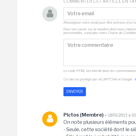
COMMENTER CET ARTICLE EN TA
Renseignez votre email pour être prévenu d'un
Pour tout savoir sur la manière dont nous traito
personnelles, consultez notre
Charte de Confident
Le code HTML est interdit dans les commentaire
Ce site est protégé par reCAPTCHA et Google -
Pictos (Membre)
• 18/01/2013 à 0
On note plusieurs éléments pour
- Seule, cette société dont le 