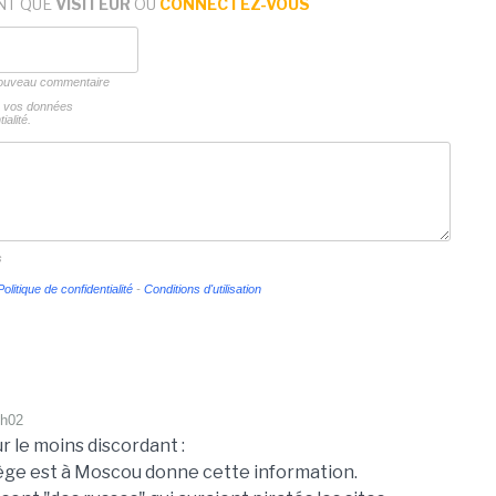
NT QUE
VISITEUR
OU
CONNECTEZ-VOUS
 nouveau commentaire
ns vos données
ialité.
s
Politique de confidentialité
-
Conditions d'utilisation
1h02
 le moins discordant :
siège est à Moscou donne cette information.