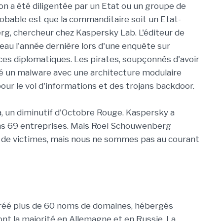
on a été diligentée par un Etat ou un groupe de
probable est que la commanditaire soit un Etat-
g, chercheur chez Kaspersky Lab. L'éditeur de
seau l'année dernière lors d'une enquête sur
ices diplomatiques. Les pirates, soupçonnés d'avoir
isé un malware avec une architecture modulaire
ur le vol d'informations et des trojans backdoor.
ra, un diminutif d'Octobre Rouge. Kaspersky a
ns 69 entreprises. Mais Roel Schouwenberg
plus de victimes, mais nous ne sommes pas au courant
t créé plus de 60 noms de domaines, hébergés
ont la majorité en Allemagne et en Russie. La