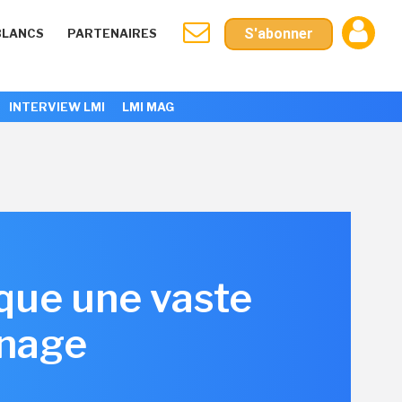
S'abonner
BLANCS
PARTENAIRES
INTERVIEW LMI
LMI MAG
que une vaste
nnage