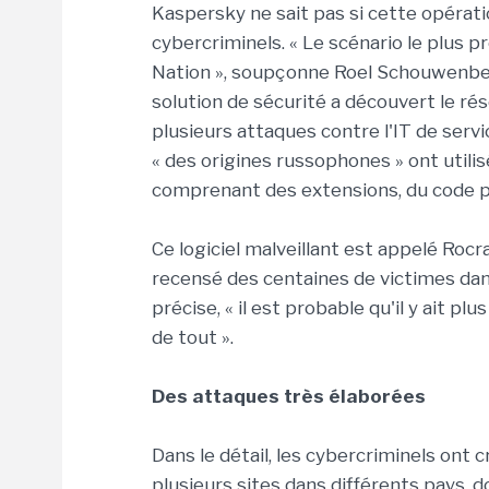
Kaspersky ne sait pas si cette opérati
cybercriminels. « Le scénario le plus 
Nation », soupçonne Roel Schouwenber
solution de sécurité a découvert le ré
plusieurs attaques contre l'IT de serv
« des origines russophones » ont util
comprenant des extensions, du code po
Ce logiciel malveillant est appelé Roc
recensé des centaines de victimes da
précise, « il est probable qu'il y ait 
de tout ».
Des attaques très élaborées
Dans le détail, les cybercriminels on
plusieurs sites dans différents pays, d