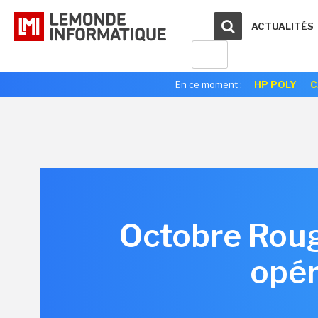
ACTUALITÉS
En ce moment :
HP POLY
C
Octobre Roug
opér