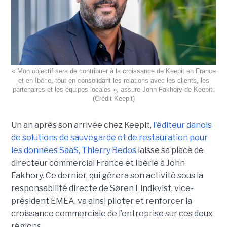
« Mon objectif sera de contribuer à la croissance de Keepit en France
et en Ibérie, tout en consolidant les relations avec les clients, les
partenaires et les équipes locales », assure John Fakhory de Keepit.
(Crédit Keepit)
Un an après son arrivée chez Keepit,
l'éditeur danois
de solutions de sauvegarde et de restauration pour
les données SaaS, Thierry Bedos
laisse sa place de
directeur commercial France et Ibérie à John
Fakhory. Ce dernier, qui gérera son activité sous la
responsabilité directe de Søren Lindkvist, vice-
président EMEA, va ainsi piloter et renforcer la
croissance commerciale de l’entreprise sur ces deux
régions.