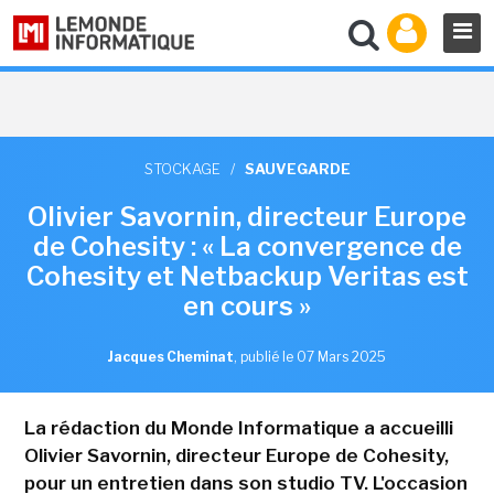
STOCKAGE
/
SAUVEGARDE
Olivier Savornin, directeur Europe
de Cohesity : « La convergence de
Cohesity et Netbackup Veritas est
en cours »
Jacques Cheminat
,
publié le 07 Mars 2025
La rédaction du Monde Informatique a accueilli
Olivier Savornin, directeur Europe de Cohesity,
pour un entretien dans son studio TV. L'occasion