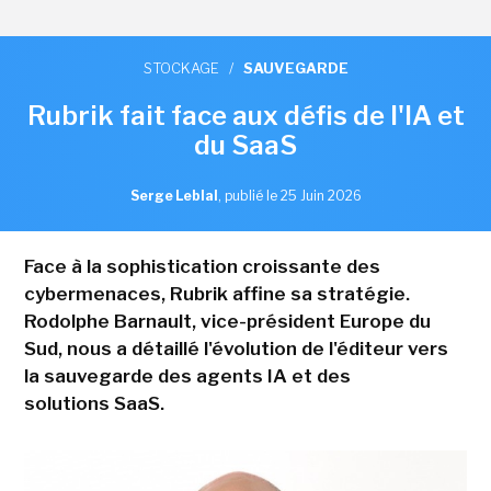
STOCKAGE
/
SAUVEGARDE
Rubrik fait face aux défis de l'IA et
du SaaS
Serge Leblal
,
publié le 25 Juin 2026
Face à la sophistication croissante des
cybermenaces, Rubrik affine sa stratégie.
Rodolphe Barnault, vice-président Europe du
Sud, nous a détaillé l'évolution de l'éditeur vers
la sauvegarde des agents IA et des
solutions SaaS.