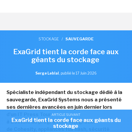
STOCKAGE
/
SAUVEGARDE
ExaGrid tient la corde face aux
géants du stockage
Serge Leblal
,
publié le 17 Juin 2026
Spécialiste indépendant du stockage dédié à la
sauvegarde, ExaGrid Systems nous a présenté
ses dernières avancées en juin dernier lors
d'un IT Press Tour
ARTICLE SUIVANT
ExaGrid tient la corde face aux géants du
à Boston. au programme intégration
stockage
de Cohesity, appliances full flash, sécurité