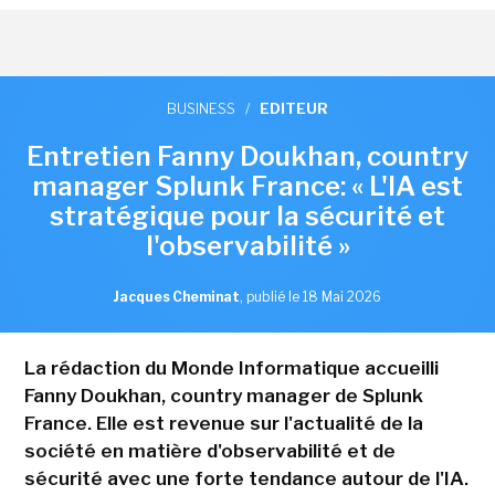
BUSINESS
/
EDITEUR
Entretien Fanny Doukhan, country
manager Splunk France: « L'IA est
stratégique pour la sécurité et
l'observabilité »
Jacques Cheminat
,
publié le 18 Mai 2026
La rédaction du Monde Informatique accueilli
Fanny Doukhan, country manager de Splunk
France. Elle est revenue sur l'actualité de la
société en matière d'observabilité et de
sécurité avec une forte tendance autour de l'IA.