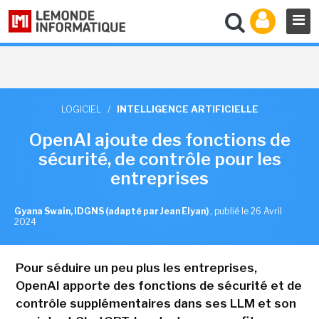
LOGICIEL
/
INTELLIGENCE ARTIFICIELLE
OpenAI ajoute des fonctions de
sécurité, de contrôle pour les
entreprises
Gyana Swain, IDGNS (adapté par Jean Elyan)
,
publié le 26 Avril
2024
Pour séduire un peu plus les entreprises,
OpenAI apporte des fonctions de sécurité et de
contrôle supplémentaires dans ses LLM et son