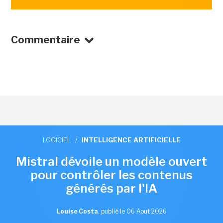
Commentaire
LOGICIEL
/
INTELLIGENCE ARTIFICIELLE
Mistral dévoile un modèle ouvert
pour contrôler les contenus
générés par l'IA
Louise Costa
,
publié le 06 Aout 2026