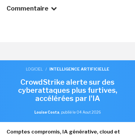
Commentaire
LOGICIEL
/
INTELLIGENCE ARTIFICIELLE
CrowdStrike alerte sur des
cyberattaques plus furtives,
accélérées par l'IA
Louise Costa
,
publié le 04 Aout 2026
Comptes compromis, IA générative, cloud et