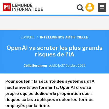
LOGICIEL
/
INTELLIGENCE ARTIFICIELLE
OpenAI va scruter les plus grands
risques de l'IA
Célia Seramour
,
publié le 27 Octobre 2023
Pour soutenir la sécurité des systèmes d'IA
hautements performants, OpenAI crée sa
propre équipe dédiée à la préparation des «
risques catastrophiques » selon les termes
employés par la firme.