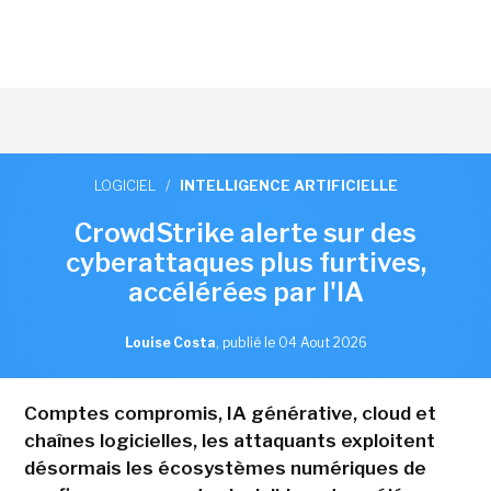
LOGICIEL
/
INTELLIGENCE ARTIFICIELLE
CrowdStrike alerte sur des
cyberattaques plus furtives,
accélérées par l'IA
Louise Costa
,
publié le 04 Aout 2026
Comptes compromis, IA générative, cloud et
chaînes logicielles, les attaquants exploitent
désormais les écosystèmes numériques de