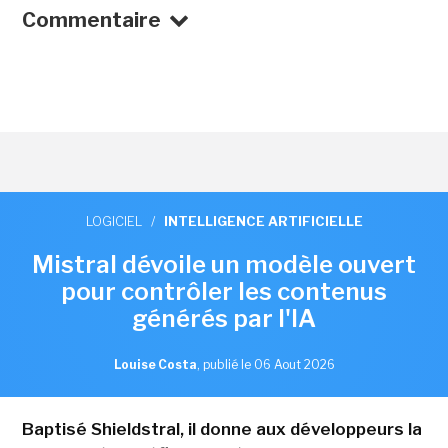
Commentaire
LOGICIEL
/
INTELLIGENCE ARTIFICIELLE
Mistral dévoile un modèle ouvert
pour contrôler les contenus
générés par l'IA
Louise Costa
,
publié le 06 Aout 2026
Baptisé Shieldstral, il donne aux développeurs la