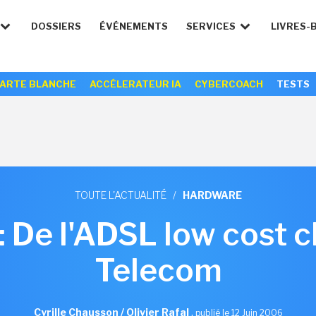
DOSSIERS
ÉVÉNEMENTS
SERVICES
LIVRES-
ARTE BLANCHE
ACCÉLERATEUR IA
CYBERCOACH
TESTS
TOUTE L'ACTUALITÉ
/
HARDWARE
: De l'ADSL low cost 
Telecom
Cyrille Chausson / Olivier Rafal
,
publié le 12 Juin 2006