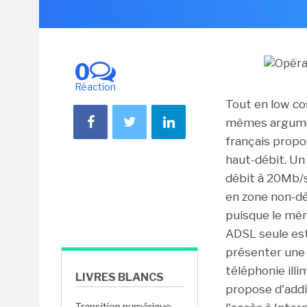
0
Réaction
Tout en low co
mêmes argument
français propo
haut-débit. Un
débit à 20Mb/s
en zone non-dé
puisque le mêm
ADSL seule est
présenter une 
téléphonie ill
LIVRES BLANCS
propose d'addi
Transition numérique