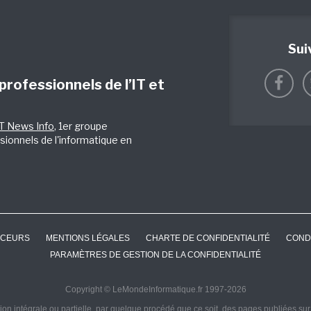
Sui
 professionnels de l’IT et
IT News Info
, 1er groupe
sionnels de l'informatique en
CEURS
MENTIONS LÉGALES
CHARTE DE CONFIDENTIALITÉ
COND
PARAMÈTRES DE GESTION DE LA CONFIDENTIALITÉ
Copyright © LeMondeInformatique.fr 1997-2026
on intégrale ou partielle, par quelque procédé que ce soit, des pages publiées sur ce