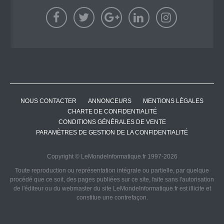
NOUS CONTACTER
ANNONCEURS
MENTIONS LÉGALES
CHARTE DE CONFIDENTIALITÉ
CONDITIONS GÉNÉRALES DE VENTE
PARAMÈTRES DE GESTION DE LA CONFIDENTIALITÉ
Copyright © LeMondeInformatique.fr 1997-2026
Toute reproduction ou représentation intégrale ou partielle, par quelque
procédé que ce soit, des pages publiées sur ce site, faite sans l'autorisation
de l'éditeur ou du webmaster du site LeMondeInformatique.fr est illicite et
constitue une contrefaçon.