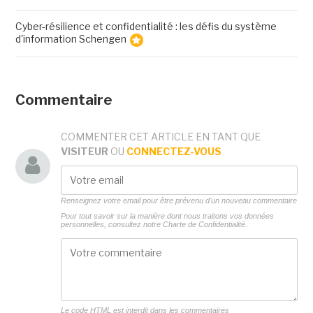
Cyber-résilience et confidentialité : les défis du système
d'information Schengen
Commentaire
COMMENTER CET ARTICLE EN TANT QUE
VISITEUR
OU
CONNECTEZ-VOUS
Renseignez votre email pour être prévenu d'un nouveau commentaire
Pour tout savoir sur la manière dont nous traitons vos données
personnelles, consultez notre
Charte de Confidentialité.
Le code HTML est interdit dans les commentaires