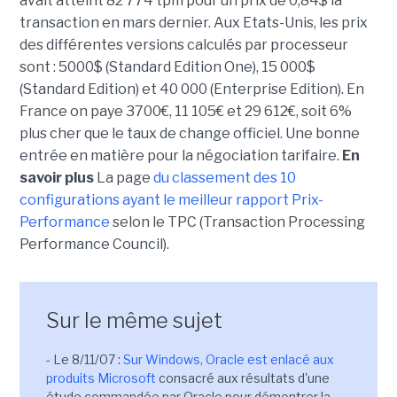
avait atteint 82 774 tpm pour un prix de 0,84$ la
transaction en mars dernier. Aux Etats-Unis, les prix
des différentes versions calculés par processeur
sont : 5000$ (Standard Edition One), 15 000$
(Standard Edition) et 40 000 (Enterprise Edition). En
France on paye 3700€, 11 105€ et 29 612€, soit 6%
plus cher que le taux de change officiel. Une bonne
entrée en matière pour la négociation tarifaire.
En
savoir plus
La page
du classement des 10
configurations ayant le meilleur rapport Prix-
Performance
selon le TPC (Transaction Processing
Performance Council).
Sur le même sujet
- Le 8/11/07 :
Sur Windows, Oracle est enlacé aux
produits Microsoft
consacré aux résultats d'une
étude commandée par Oracle pour démontrer la