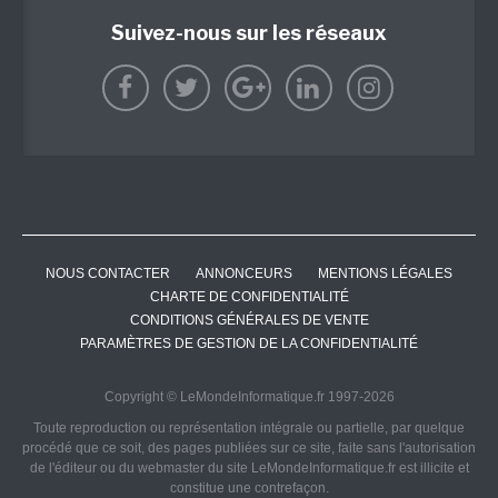
Suivez-nous sur les réseaux
NOUS CONTACTER
ANNONCEURS
MENTIONS LÉGALES
CHARTE DE CONFIDENTIALITÉ
CONDITIONS GÉNÉRALES DE VENTE
PARAMÈTRES DE GESTION DE LA CONFIDENTIALITÉ
Copyright © LeMondeInformatique.fr 1997-2026
Toute reproduction ou représentation intégrale ou partielle, par quelque
procédé que ce soit, des pages publiées sur ce site, faite sans l'autorisation
de l'éditeur ou du webmaster du site LeMondeInformatique.fr est illicite et
constitue une contrefaçon.