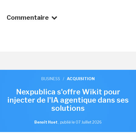
Commentaire
BUSINESS
/
ACQUISITION
Nexpublica s'offre Wikit pour
injecter de l'IA agentique dans ses
solutions
Benoît Huet
,
publié le 07 Juillet 2026