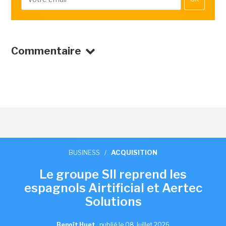
Commentaire
BUSINESS
/
ACQUISITION
Le groupe SII reprend les
espagnols Airtificial et Aertec
Solutions
Benoît Huet
,
publié le 08 Juillet 2026