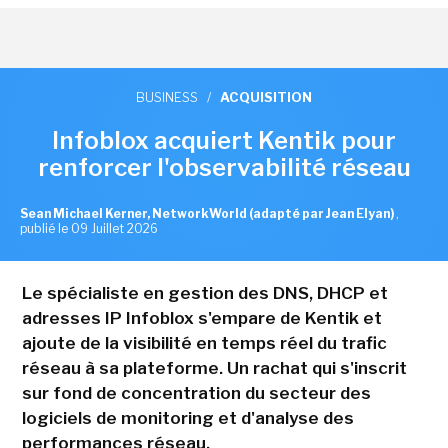
BUSINESS
/
ACQUISITION
Infoblox acquiert Kentik pour
renforcer l'observabilité réseau
Sean Michael Kerner, NetworkWorld (adapté par Jean Elyan)
,
publié le 09 Juillet 2026
Le spécialiste en gestion des DNS, DHCP et
adresses IP Infoblox s'empare de Kentik et
ajoute de la visibilité en temps réel du trafic
réseau à sa plateforme. Un rachat qui s'inscrit
sur fond de concentration du secteur des
logiciels de monitoring et d'analyse des
performances réseau.