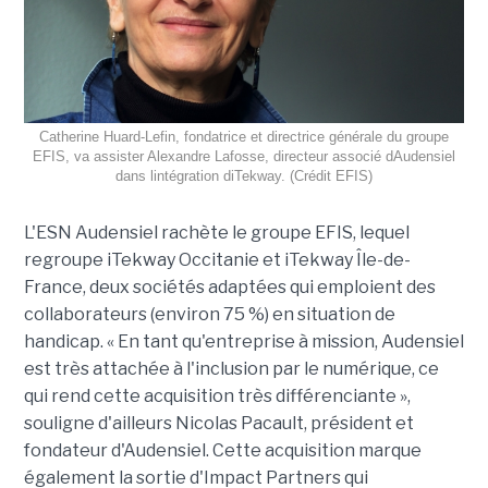
Catherine Huard-Lefin, fondatrice et directrice générale du groupe
EFIS, va assister Alexandre Lafosse, directeur associé dAudensiel
dans lintégration diTekway. (Crédit EFIS)
L'ESN Audensiel rachète le groupe EFIS, lequel
regroupe iTekway Occitanie et iTekway Île-de-
France, deux sociétés adaptées qui emploient des
collaborateurs (environ 75 %) en situation de
handicap. « En tant qu'entreprise à mission, Audensiel
est très attachée à l'inclusion par le numérique, ce
qui rend cette acquisition très différenciante »,
souligne d'ailleurs Nicolas Pacault, président et
fondateur d'Audensiel. Cette acquisition marque
également la sortie d'Impact Partners qui