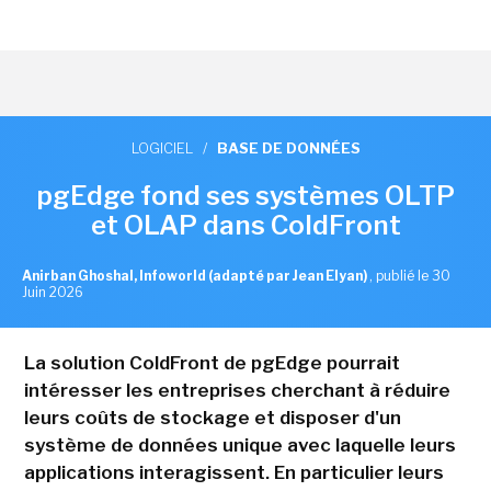
LOGICIEL
/
BASE DE DONNÉES
pgEdge fond ses systèmes OLTP
et OLAP dans ColdFront
Anirban Ghoshal, Infoworld (adapté par Jean Elyan)
,
publié le 30
Juin 2026
La solution ColdFront de pgEdge pourrait
intéresser les entreprises cherchant à réduire
leurs coûts de stockage et disposer d'un
système de données unique avec laquelle leurs
applications interagissent. En particulier leurs