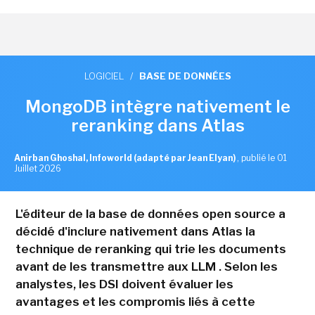
LOGICIEL
/
BASE DE DONNÉES
MongoDB intègre nativement le
reranking dans Atlas
Anirban Ghoshal, Infoworld (adapté par Jean Elyan)
,
publié le 01
Juillet 2026
L'éditeur de la base de données open source a
décidé d'inclure nativement dans Atlas la
technique de reranking qui trie les documents
avant de les transmettre aux LLM . Selon les
analystes, les DSI doivent évaluer les
avantages et les compromis liés à cette