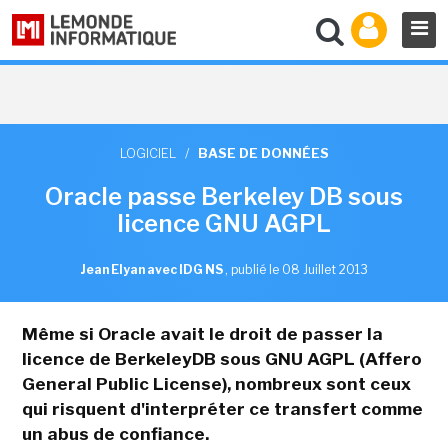
LOGICIEL
/
BASE DE DONNÉES
Oracle passe Berkeley DB sous
licence GNU AGPL
Jean Elyan avec IDG NS
,
publié le 08 Juillet 2013
Même si Oracle avait le droit de passer la
licence de BerkeleyDB sous GNU AGPL (Affero
General Public License), nombreux sont ceux
qui risquent d'interpréter ce transfert comme
un abus de confiance.