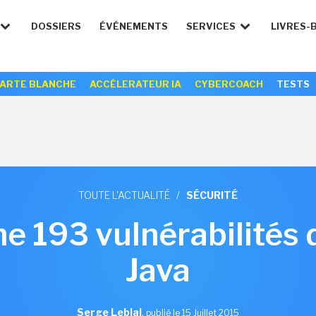
DOSSIERS
ÉVÉNEMENTS
SERVICES
LIVRES-
ARTE BLANCHE
ACCÉLERATEUR IA
CYBERCOACH
TESTS
TOUTE L'ACTUALITÉ
/
SÉCURITÉ
e 193 vulnérabilités
Java
Serge Leblal
,
publié le 15 Juillet 2015