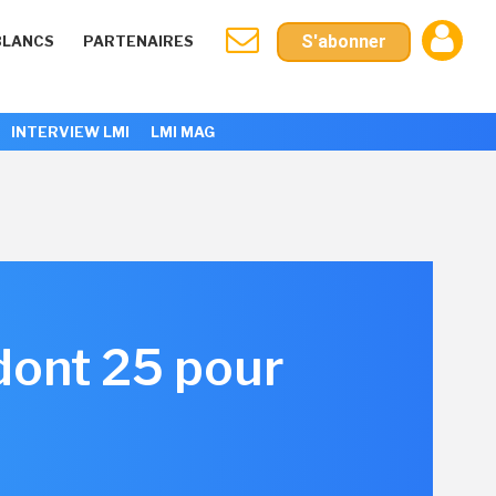
S'abonner
BLANCS
PARTENAIRES
INTERVIEW LMI
LMI MAG
 dont 25 pour