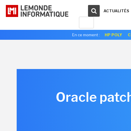
ACTUALITÉS
En ce moment :
HP POLY
C
Oracle patch