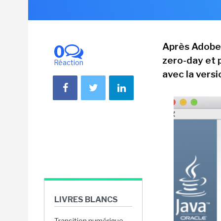
Après Adobe e
0
zero-day et 
Réaction
avec la vers
LIVRES BLANCS
Transition numérique