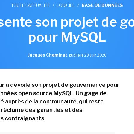
TOUTE L'ACTUALITÉ
/
LOGICIEL
/
BASE DE DONNÉES
sente son projet de 
pour MySQL
Jacques Cheminat
,
publié le 29 Juin 2026
ur a dévoilé son projet de gouvernance pour
onnées open source MySQL. Un gage de
é auprès de la communauté, qui reste
 réclame des garanties et des
 contraignants.