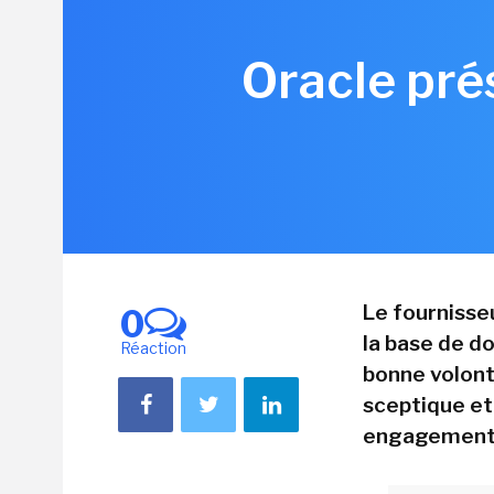
Oracle pré
Le fournisse
0
la base de d
Réaction
bonne volont
sceptique et
engagements