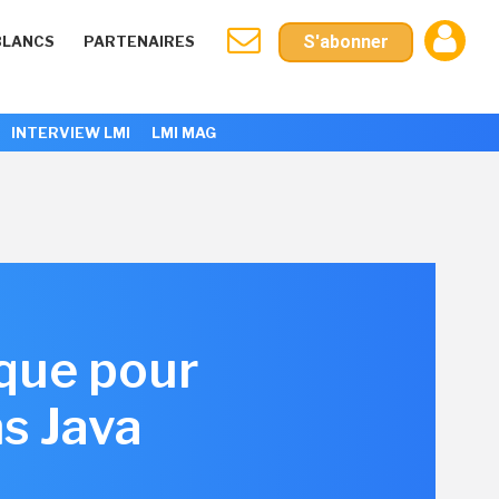
S'abonner
BLANCS
PARTENAIRES
INTERVIEW LMI
LMI MAG
que pour
ns Java