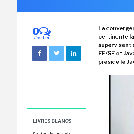
La convergen
0
pertinente la
Réaction
supervisent 
EE/SE et Jav
préside le J
LIVRES BLANCS
Secteur industriel :