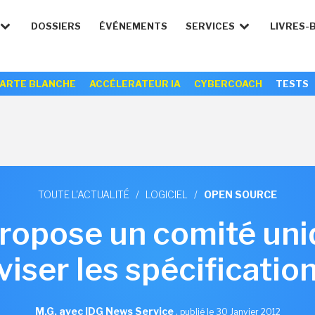
DOSSIERS
ÉVÉNEMENTS
SERVICES
LIVRES-
ARTE BLANCHE
ACCÉLERATEUR IA
CYBERCOACH
TESTS
TOUTE L'ACTUALITÉ
/
LOGICIEL
/
OPEN SOURCE
propose un comité uni
iser les spécificatio
M.G. avec IDG News Service
,
publié le 30 Janvier 2012