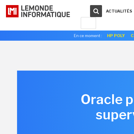
ACTUALITÉS
En ce moment :
HP POLY
C
Oracle 
superv