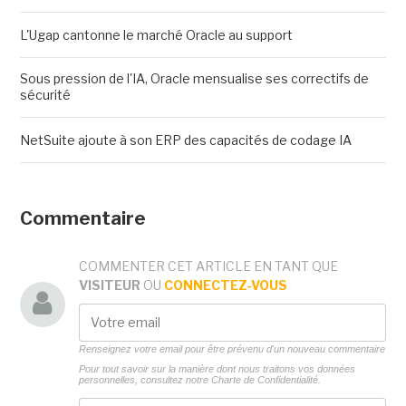
L'Ugap cantonne le marché Oracle au support
Sous pression de l'IA, Oracle mensualise ses correctifs de
sécurité
NetSuite ajoute à son ERP des capacités de codage IA
Commentaire
COMMENTER CET ARTICLE EN TANT QUE
VISITEUR
OU
CONNECTEZ-VOUS
Renseignez votre email pour être prévenu d'un nouveau commentaire
Pour tout savoir sur la manière dont nous traitons vos données
personnelles, consultez notre
Charte de Confidentialité.