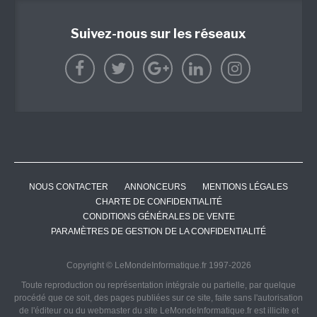
Suivez-nous sur les réseaux
NOUS CONTACTER
ANNONCEURS
MENTIONS LÉGALES
CHARTE DE CONFIDENTIALITÉ
CONDITIONS GÉNÉRALES DE VENTE
PARAMÈTRES DE GESTION DE LA CONFIDENTIALITÉ
Copyright © LeMondeInformatique.fr 1997-2026
Toute reproduction ou représentation intégrale ou partielle, par quelque
procédé que ce soit, des pages publiées sur ce site, faite sans l'autorisation
de l'éditeur ou du webmaster du site LeMondeInformatique.fr est illicite et