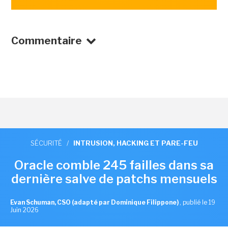
Commentaire
SÉCURITÉ
/
INTRUSION, HACKING ET PARE-FEU
Oracle comble 245 failles dans sa
dernière salve de patchs mensuels
Evan Schuman, CSO (adapté par Dominique Filippone)
,
publié le 19
Juin 2026