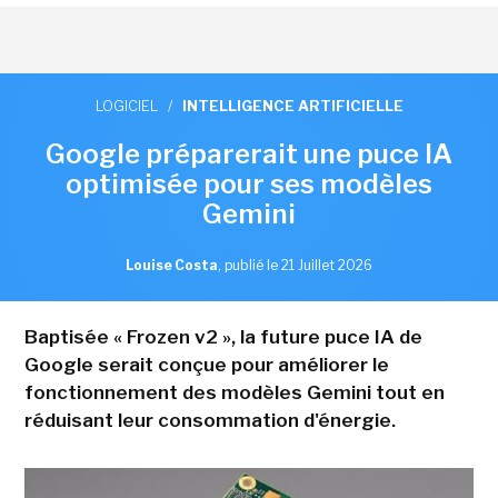
LOGICIEL
/
INTELLIGENCE ARTIFICIELLE
Google préparerait une puce IA
optimisée pour ses modèles
Gemini
Louise Costa
,
publié le 21 Juillet 2026
Baptisée « Frozen v2 », la future puce IA de
Google serait conçue pour améliorer le
fonctionnement des modèles Gemini tout en
réduisant leur consommation d'énergie.