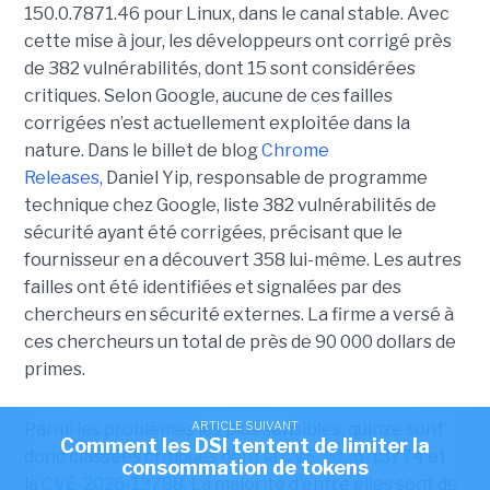
150.0.7871.46 pour Linux, dans le canal stable. Avec
cette mise à jour, les développeurs ont corrigé près
de 382 vulnérabilités, dont 15 sont considérées
critiques. Selon Google, aucune de ces failles
corrigées n’est actuellement exploitée dans la
nature. Dans le billet de blog
Chrome
Releases,
Daniel Yip, responsable de programme
technique chez Google, liste 382 vulnérabilités de
sécurité ayant été corrigées, précisant que le
fournisseur en a découvert 358 lui-même. Les autres
failles ont été identifiées et signalées par des
chercheurs en sécurité externes. La firme a versé à
ces chercheurs un total de près de 90 000 dollars de
primes.
ARTICLE SUIVANT
Parmi les problèmes les plus sensibles, quinze sont
Comment les DSI tentent de limiter la
donc classées critiques dont la
CVE-2026-13774
et
consommation de tokens
la
CVE-2026-13788
. La majorité d'entre elles sont de