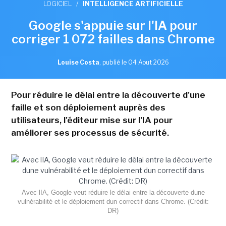
LOGICIEL
/
INTELLIGENCE ARTIFICIELLE
Google s'appuie sur l'IA pour
corriger 1 072 failles dans Chrome
Louise Costa
,
publié le 04 Aout 2026
Pour réduire le délai entre la découverte d'une
faille et son déploiement auprès des
utilisateurs, l'éditeur mise sur l'IA pour
améliorer ses processus de sécurité.
Avec lIA, Google veut réduire le délai entre la découverte dune
vulnérabilité et le déploiement dun correctif dans Chrome. (Crédit:
DR)