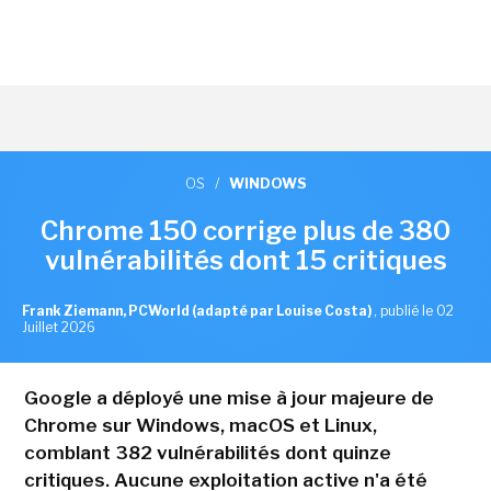
OS
/
WINDOWS
Chrome 150 corrige plus de 380
vulnérabilités dont 15 critiques
Frank Ziemann, PCWorld (adapté par Louise Costa)
,
publié le 02
Juillet 2026
Google a déployé une mise à jour majeure de
Chrome sur Windows, macOS et Linux,
comblant 382 vulnérabilités dont quinze
critiques. Aucune exploitation active n'a été