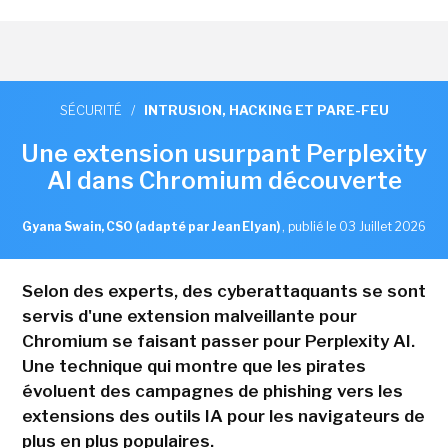
SÉCURITÉ
/
INTRUSION, HACKING ET PARE-FEU
Une extension usurpant Perplexity
AI dans Chromium découverte
Gyana Swain, CSO (adapté par Jean Elyan)
,
publié le 03 Juillet 2026
Selon des experts, des cyberattaquants se sont
servis d'une extension malveillante pour
Chromium se faisant passer pour Perplexity AI.
Une technique qui montre que les pirates
évoluent des campagnes de phishing vers les
extensions des outils IA pour les navigateurs de
plus en plus populaires.