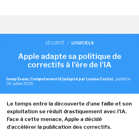
SÉCURITÉ
/
LOGICIELS
Apple adapte sa politique de
correctifs à l'ère de l'IA
Jonny Evans, Computerworld (adapté par Louise Costa)
,
publié le
06 Juillet 2026
Le temps entre la découverte d'une faille et son
exploitation se réduit drastiquement avec l'IA.
Face à cette menace, Apple a décidé
d'accélérer la publication des correctifs.