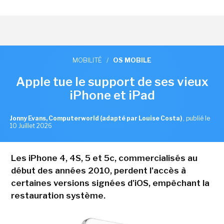
MOBILITÉ
/
OS MOBILE
Apple tue le support de ses vieux
iPhone et iPad
Jonny Evans, Computerworld (adapté par Louise Costa)
,
publié le
10 Juillet 2026
Les iPhone 4, 4S, 5 et 5c, commercialisés au
début des années 2010, perdent l'accès à
certaines versions signées d'iOS, empêchant la
restauration système.