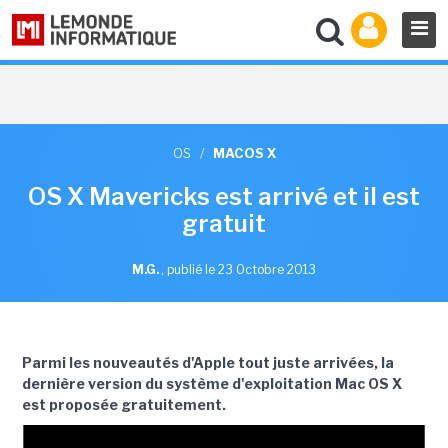
OS
/
MACOS X
OS X Mavericks est arrivé et il est
gratuit
M.G.
,
publié le 23 Octobre 2013
Parmi les nouveautés d'Apple tout juste arrivées, la
dernière version du système d'exploitation Mac OS X
est proposée gratuitement.