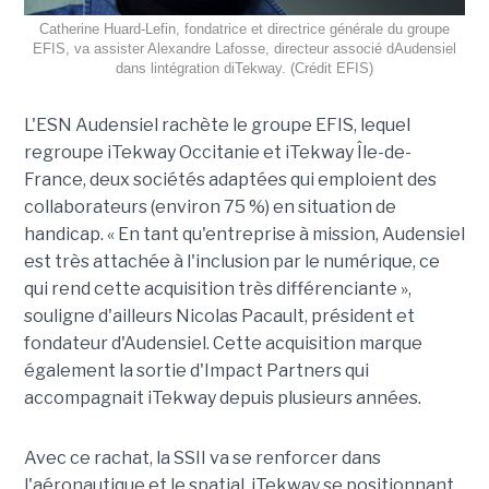
Catherine Huard-Lefin, fondatrice et directrice générale du groupe
EFIS, va assister Alexandre Lafosse, directeur associé dAudensiel
dans lintégration diTekway. (Crédit EFIS)
L'ESN Audensiel rachète le groupe EFIS, lequel
regroupe iTekway Occitanie et iTekway Île-de-
France, deux sociétés adaptées qui emploient des
collaborateurs (environ 75 %) en situation de
handicap. « En tant qu'entreprise à mission, Audensiel
est très attachée à l'inclusion par le numérique, ce
qui rend cette acquisition très différenciante »,
souligne d'ailleurs Nicolas Pacault, président et
fondateur d'Audensiel. Cette acquisition marque
également la sortie d'Impact Partners qui
accompagnait iTekway depuis plusieurs années.
Avec ce rachat, la SSII va se renforcer dans
l'aéronautique et le spatial, iTekway se positionnant