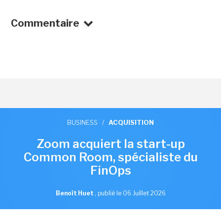
Commentaire
BUSINESS
/
ACQUISITION
Zoom acquiert la start-up
Common Room, spécialiste du
FinOps
Benoît Huet
,
publié le 06 Juillet 2026