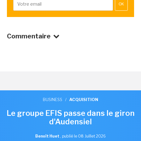
OK
Commentaire
BUSINESS
/
ACQUISITION
Le groupe EFIS passe dans le giron
d'Audensiel
Benoît Huet
,
publié le 08 Juillet 2026