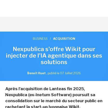
BUSINESS
/
ACQUISITION
Nexpublica s'offre Wikit pour
injecter de l'IA agentique dans ses
solutions
Benoît Huet
,
publié le 07 Juillet 2026
Après l'acquisition de Lanteas fin 2025,
Nexpublica (ex-Inetum Software) poursuit sa
consolidation sur le marché du secteur public en
rachetant la start-up lyonnaise Wikit.