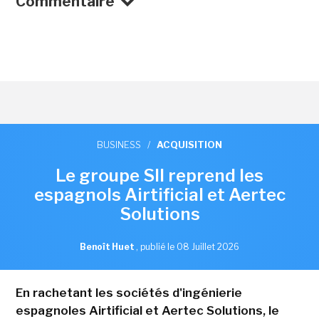
Commentaire
BUSINESS
/
ACQUISITION
Le groupe SII reprend les
espagnols Airtificial et Aertec
Solutions
Benoît Huet
,
publié le 08 Juillet 2026
En rachetant les sociétés d'ingénierie
espagnoles Airtificial et Aertec Solutions, le